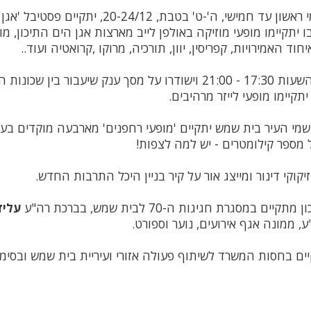
ה'-ט' בטבת, 20-24/12, יתקיים פסטיבל 'אגן הים התיכון'.
ו יתקיימו מופעי מוזיקה באולפן לייב מארצות אגן הים התיכון, מו
וד האמירויות, קפריסין, יוון, תורכיה, מרוקו ,קרואטיה ועוד..
המופעים יתקיימו בין השעות 17:30 - 21:00 וישודרו על מסך ענק שיעבו
קיימו מופעי לייזר מרהיבים.
שמי העיר בית שמש יתקיים 'מופעי רחפנים' מארבעה מוקדים בעיר
 מספר קילומטרים - יש למה לצפות!
זיקוקי דינור ומייצג אור על קיר בניין היכל התרבות החדש.
במסגרת חגיגות ה-70 לבית שמש, בברכת רה"ע
עליז
ע, ממונה אגף אירועים, נוער וספורט.
קיים בחסות המשרד לשיתוף פעולה אזורי ועיריית בית שמש ובסי