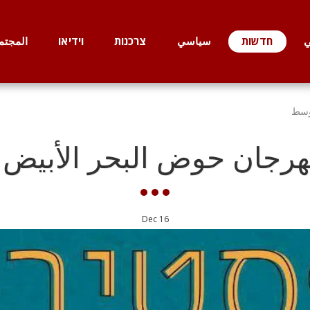
ي
חדשות
سياسي
צרכנות
וידיאו
المجتم
توسط
هرجان حوض البحر الأبيض
Dec
16