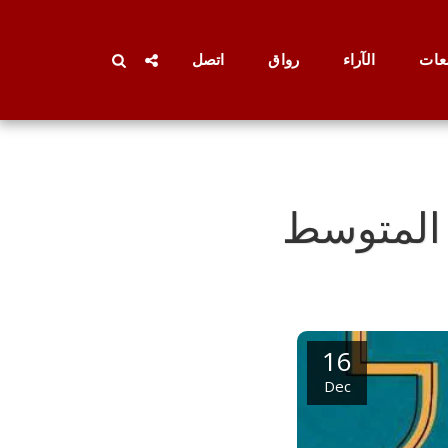
عات
الآراء
رواق
اتصل
 المتوسط
16
Dec