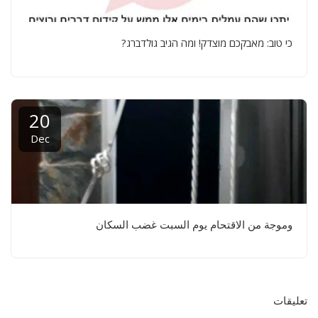
כי טוב: מאבקכם מוצדק! ומה הגיב גולדברג?
20
Dec
وموجة من الاقتحام يوم السبت غضب السكان
تعليقات