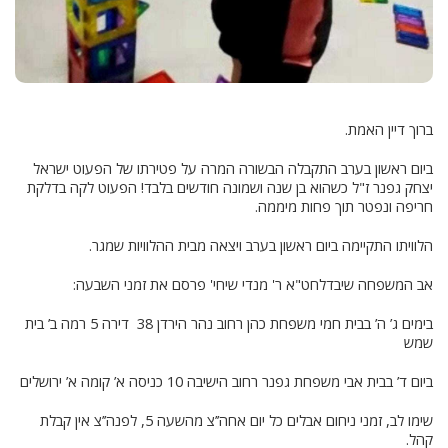
ברוך דיין האמת.
ביום ראשון בערב התקבלה הבשורה המרה על פטירתו של הפעוט ישראל
יצחק גפנר ז"ל כשהוא בן שנה ושמונה חודשים בלבד! הפעוט לקה בדלקת
חריפה ונפטר תוך פחות מיממה.
הלוויתו התקיימה ביום ראשון בערב ויצאה מבית ההלוויות שמגר.
אב המשפחה שיבדלחט"א ר' מנדי שיחי' פרסם את זמני השבעה:
בימים ג’ ה’ בבית חמי משפחת כהן רחוב נהר הירדן 38 דירה 5 רמה ב’ בית
שמש
ביום ד’ בבית אבי משפחת גפנר רחוב הישיבה 10 כניסה א’ קומה א’ ירושלים
שימו לב, זמני ניחום אבלים כל יום אחה’’צ מהשעה 5, לפנה’’צ אין קבלת
קהל.