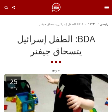
. . .
رئيسي
חדשות
BDA: الطفل إسرائيل يتسحاق جيفنر
BDA: الطفل إسرائيل
يتسحاق جيفنر
May
25
25
May