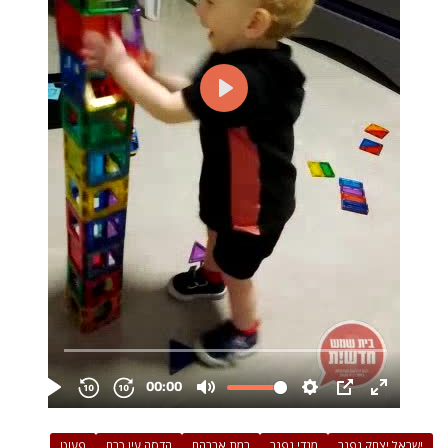
ישראל יצחק גפנר
מנדי גפנר
רמת אברהם
הדסה עין כרם
פעוט