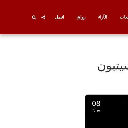
عات
الآراء
رواق
اتصل
يتبون
08
Nov