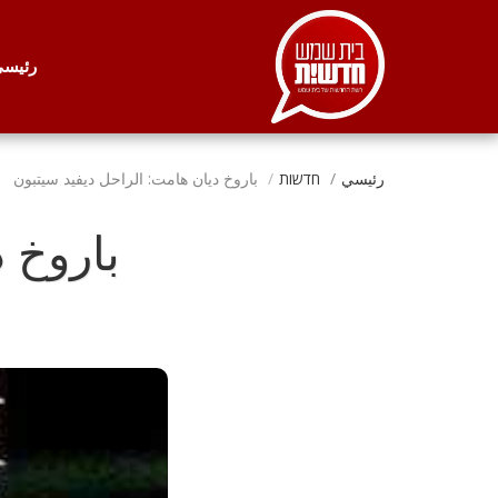
. . .
رئيس
رئيسي
חדשות
باروخ ديان هامت: الراحل ديفيد سيتبون
باروخ 