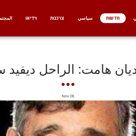
ي
חדשות
سياسي
צרכנות
וידיאו
المجتم
ديان هامت: الراحل ديفيد س
Nov
08