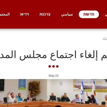
ي
חדשות
سياسي
צרכנות
וידיאו
المجتم
يلة
تم إلغاء اجتماع مجلس المدين
May
23