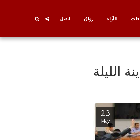
عات
الآراء
رواق
اتصل
ة الليلة
23
May