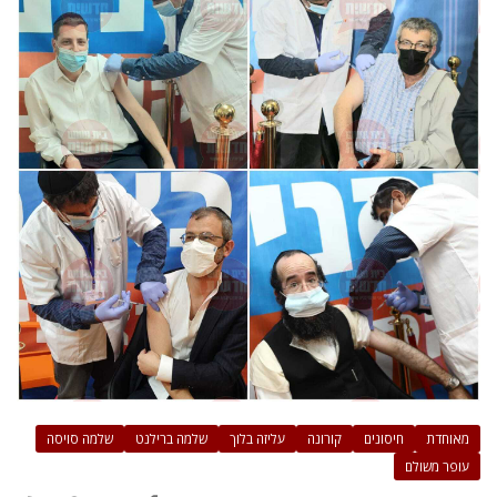
מאוחדת
חיסונים
קורונה
עליזה בלוך
שלמה ברילנט
שלמה סויסה
עופר משולם