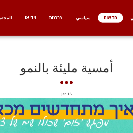
ي
חדשות
سياسي
צרכנות
וידיאו
المجتم
أمسية مليئة بالنمو
Jan
18