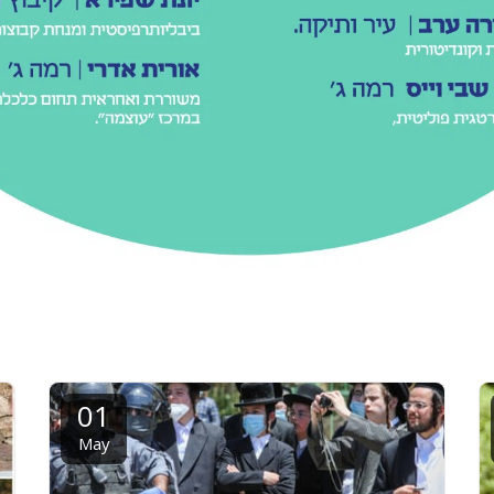
01
May