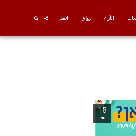
عات
الآراء
رواق
اتصل
18
Jan