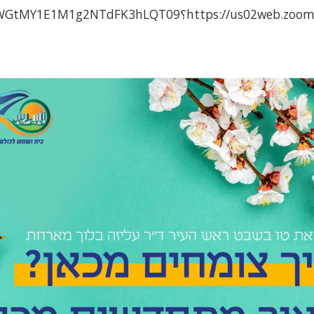
htt؟pwd=RmhJMFpMWGtMY1E1M1g2NTdFK3hLQT09