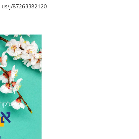
ps://us02web.zoom.us/j/87263382120