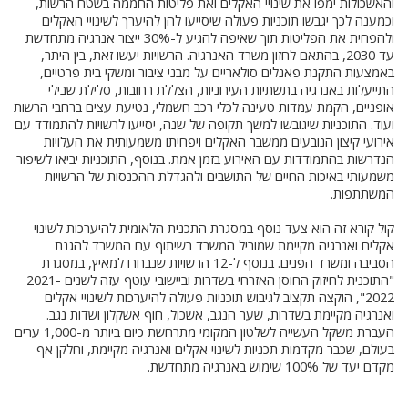
והאשכולות ימפו את שינויי האקלים ואת פליטות החממה בשטח הרשות,
וכמענה לכך יגבשו תוכניות פעולה שיסייעו להן להיערך לשינויי האקלים
ולהפחית את הפליטות תוך שאיפה להגיע ל-30% ייצור אנרגיה מתחדשת
עד 2030, בהתאם לחזון משרד האנרגיה. הרשויות יעשו זאת, בין היתר,
באמצעות התקנת פאנלים סולאריים על מבני ציבור ומשקי בית פרטיים,
התייעלות באנרגיה בתשתיות העירוניות, הצללת רחובות, סלילת שבילי
אופניים, הקמת עמדות טעינה לכלי רכב חשמלי, נטיעת עצים ברחבי הרשות
ועוד. התוכניות שיגובשו למשך תקופה של שנה, יסייעו לרשויות להתמודד עם
אירועי קיצון הנובעים ממשבר האקלים ויפחיתו משמעותית את העלויות
הנדרשות בהתמודדות עם האירוע בזמן אמת. בנוסף, התוכניות יביאו לשיפור
משמעותי באיכות החיים של התושבים ולהגדלת ההכנסות של הרשויות
המשתתפות.
קול קורא זה הוא צעד נוסף במסגרת התכנית הלאומית להיערכות לשינוי
אקלים ואנרגיה מקיימת שמוביל המשרד בשיתוף עם המשרד להגנת
הסביבה ומשרד הפנים. בנוסף ל-12 הרשויות שנבחרו למאיץ, במסגרת
"התוכנית לחיזוק החוסן האזרחי בשדרות וביישובי עוטף עזה לשנים 2021-
2022", הוקצה תקציב לגיבוש תוכניות פעולה להיערכות לשינויי אקלים
ואנרגיה מקיימת בשדרות, שער הנגב, אשכול, חוף אשקלון ושדות נגב.
העברת משקל העשייה לשלטון המקומי מתרחשת כיום ביותר מ-1,000 ערים
בעולם, שכבר מקדמות תכניות לשינוי אקלים ואנרגיה מקיימת, וחלקן אף
מקדם יעד של 100% שימוש באנרגיה מתחדשת.