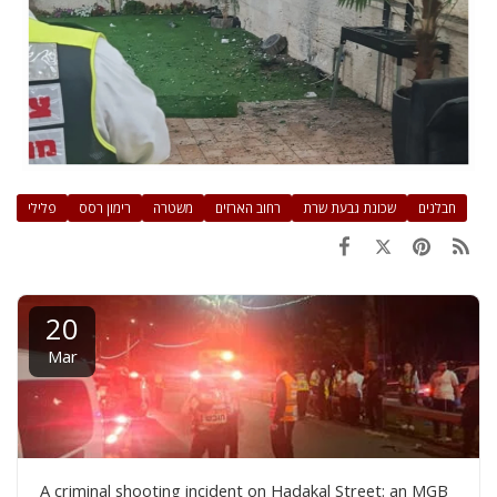
פלילי
רימון רסס
משטרה
רחוב הארזים
שכונת גבעת שרת
חבלנים
20
Mar
A criminal shooting incident on Hadakal Street: an MGB