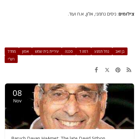
צילומים
: ניסים נחמני, אלון, א.ח ועוד.
בן זאב
נחל תמנע
רמה ד
סכנה
עיריית בית שמש
אסון
מחדל
רש"י
08
Nov
Baruch Dayan HaAmet: The late David Sitbon