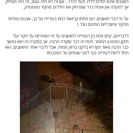
האבנים אינם יכולים לדלג מעל לגדר... אם זה לא היה עצוב, זה היה מצחיק.
אך למעלה אין אפילו גדר שתרחיק את הילדים מהקיר המתפרק..
על פי דברי תושבים, הם פתחו קריאות רבות בעירייה על כך, אבנים נופלות
מהקיר ומיום ליום הסיכום גובר..!
לדבריהם, קיים ויכוח בין העירייה לתושבים על מי האחריות על הקיר ועל
תיקון המפגע החמור. ויכוח זה דבר שקורה הרבה, אך במקרה זה הוא נמשך
כבר הרבה מאוד זמן! לא בדקנו בדיוק ממתי, אבל לדברי אחד התושבים, הוא
החל לדווח לעירייה כבר לפני שנתיים על הסכנה!!!