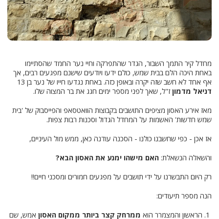
מחדל קיר התמך השבור, הגדר שהתפרקה וחיי נער החמד שהסתיימו
באחת היכה הלם בבית שמש, כולם ידעו ויודעים שישנם מפגעים רבים, אך
אף אחד לא חשב שזה יקרה ובאופן כזה. באחת נגדעו חייו של נער בן 13
דניאל מדמון
ז"ל, שאך לפני מספר ימים חגג את בר המצוה שלו.
מאז אירע האסון מציפים התושבים בקבוצות הוואטסאפ והפייסבוק של 'בית
שמש חדשות' האשמות על המחדל הגדול וסכנות רבות צפות.
אז אכן - כפי שחשבנו כולנו - הסכנה עודנה כאן, ממש מול העיניים,
והשאלה הנשאלת:
האם מישהו ימנע את האסון הבא?
רק היום התבשרנו על ידי תושבים על מפגעים חמורים ומסכני חיים!!
הנה מספר תיעודים:
1. הראשון והמצמרר הוא
ממרחק קצר ביותר ממקום האסון
אמש, שם