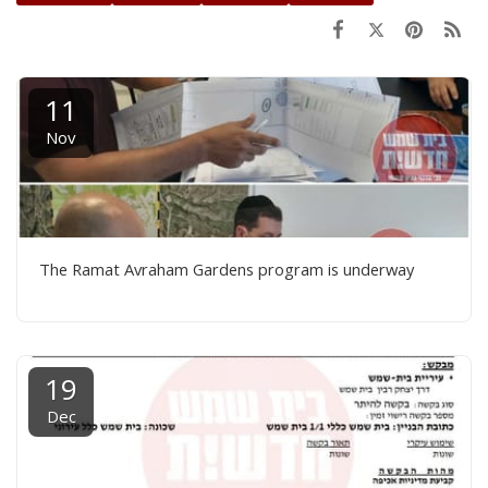
11
Nov
The Ramat Avraham Gardens program is underway
19
Dec