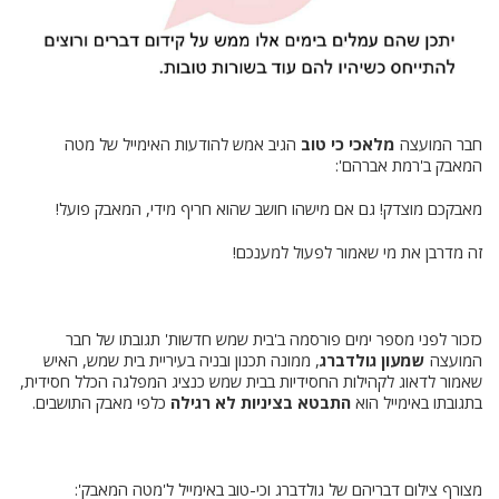
חבר המועצה
מלאכי כי טוב
הגיב אמש להודעות האימייל של מטה
המאבק ב'רמת אברהם':
מאבקכם מוצדק! גם אם מישהו חושב שהוא חריף מידי, המאבק פועל!
זה מדרבן את מי שאמור לפעול למענכם!
כזכור לפני מספר ימים פורסמה ב'בית שמש חדשות' תגובתו של חבר
המועצה
שמעון גולדברג
, ממונה תכנון ובניה בעיריית בית שמש, האיש
שאמור לדאוג לקהילות החסידיות בבית שמש כנציג המפלגה הכלל חסידית,
בתגובתו באימייל הוא
התבטא בציניות לא רגילה
כלפי מאבק התושבים.
מצורף צילום דבריהם של גולדברג וכי-טוב באימייל ל'מטה המאבק':