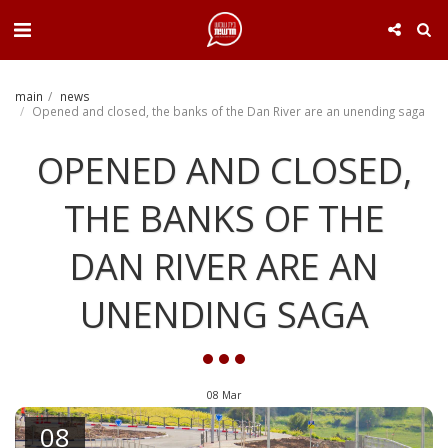
. . .
main
news
Opened and closed, the banks of the Dan River are an unending saga
OPENED AND CLOSED,
THE BANKS OF THE
DAN RIVER ARE AN
UNENDING SAGA
08
Mar
08