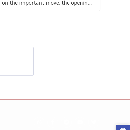
on the important move: the opening
ceremony of the Electric Company
branch in the city • Documentation