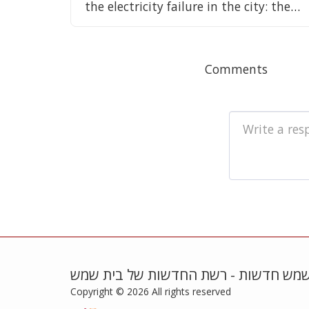
the electricity failure in the city: the
electricity network in Beit Shemesh
was upgraded
Comments
שמש חדשות - רשת החדשות של בית שמש
Copyright © 2026 All rights reserved