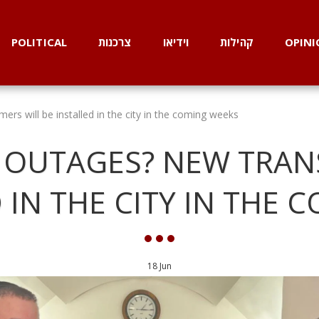
OPINI
קהילות
וידיאו
צרכנות
POLITICAL
rs will be installed in the city in the coming weeks
 OUTAGES? NEW TRAN
 IN THE CITY IN THE
18
Jun