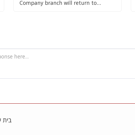
Company branch will return to
operation in Beit Shemesh this week
בית 