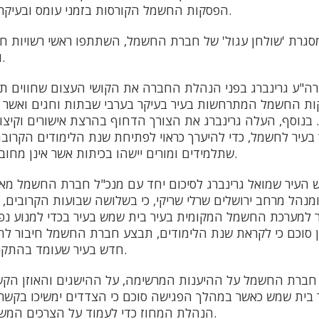
הפסקות החשמל הקורסות בזמני עומס ובעיקר בערבי שבתות וחגים.
גרת 'שולחן עגול' של חברת החשמל, השתתפו ראשי רשויות חר
וצמרת חברת החשמל.
רה"ע גרינברג בפני הנהלת החברה את הקושי העצום שחווים תו
 החשמל המתרחשות בעיר בעיקר בערבי שבתות וחגים ואשר גו
 בנוסף, העלה גרינברג את הצורך הדחוף בהרצת אישורים וקיצור
 בעיר לחשמל, כדי להיערך כראוי לפתיחת שנת הלימודים הקרובה 
שתלמידים ומורים יישהו בכיתות אשר אינן מחוברות למערכת החשמל.
 העיר שמואל גרינברג לסיכום יחד עם מנכ"ל חברת החשמל מאיר
ומנהל מרחב ירושלים שרלי שריקי, כי בשלושה שבועות הקרובים
 למערכת החשמל המקומית בעיר בית שמש בעיר בכדי למנוע נפ
ן סוכם כי לקראת שנת הלימודים, תבצע חברת החשמל חיבור לח
חדש בעיר שעומד בהתקני הבטיחות הנדרשים.
חברת החשמל על ההיענות המרשימה, על ההישגים והאוזן הק
 בית שמש כאשר במהלך הפגישה סוכם כי הצדדים ימשיכו בקשר 
הנהלת המחוז כדי לעמוד על הצרכים המשתנים של תושבי העיר.