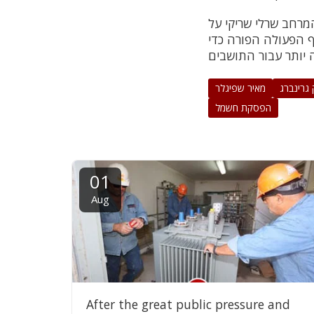
מרחב שרלי שריקי על
 הפעולה הפורה כדי
 גרינברג
מאיר שפיגלר
הפסקת חשמל
01
Aug
After the great public pressure and