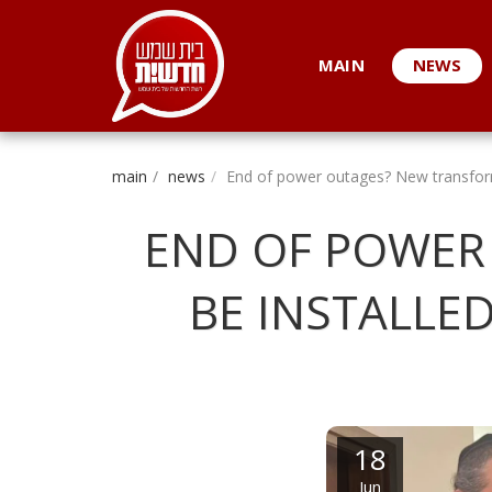
. . .
MAIN
NEWS
main
news
End of power outages? New transforme
END OF POWER
BE INSTALLED
18
Jun