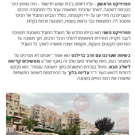
הפרוייקט הראשון
- עליו דיווחנו ב'בית שמש חדשות' - היה שיפוץ כיכר
הכניסה לשכונה. לאחר שהכיכר הותאמה עבור כלי התחבורה הרבים
העוברים בה מידי יום על-ידי הקטנתה, נסלל הכביש המוביל אל הכיכר
ומסביב לה. התוצאות כבר נראות בשטח, התנועה זורמת בקלות.
הפרוייקט השני
הוא בנייתו מחדש של השביל המוביל משכונת חפציבה
לעבר הקריה החרדית והתאמתו להולכי הרגל הרבים, תוך חשיבה עד
הפרטים הקטנים: מעקות, מקומות ישיבה ותאורה לאורך כל השביל.
בשיחה שערכנו עם הרב ברילנט
הוא אומר: "אנחנו לא מברכים על
המוגמר כעת, היות שלאחר סיום שלב זה באגף שפ"ע
ממשיכים קדימה
לשלב הבא
, טיפול בצרכים החשובים בתוך השכונה עצמה". הוא מבקש
להודות לראש העיר ד"ר
עליזה בלוך
על ההירתמות לשיפור התשתיות
שישפרו את רמת החיים בשכונה.