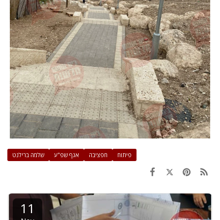
פיתוח
חפציבה
אגף שפ"ע
שלמה ברילנט
11