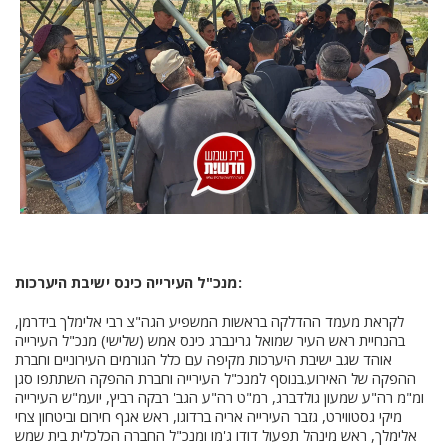
מנכ"ל העירייה כינס ישיבת היערכות:
לקראת מעמד ההדלקה בראשות המשפיע הגה"צ רבי אלימלך בידרמן,
בהנחיית ראש העיר שמואל גרינברג כינס אמש (שלישי) מנכ"ל העירייה
אוהד שגב ישיבת היערכות מקיפה עם כלל הגורמים העירוניים וחברת
ההפקה של האירוע.בנוסף למנכ"ל העירייה וחברת ההפקה השתתפו סגן
ומ"מ רה"ע שמעון גולדברג, רמ"ט רה"ע הגב' רבקה רביץ, יועמ"ש העירייה
מיקי גסטווירט, גזבר העירייה אריה ברדוגו, ראש אגף חירום וביטחון צחי
אלימלך, ראש מינהל תפעול דודו ג'מו ומנכ"ל החברה הכלכלית בית שמש