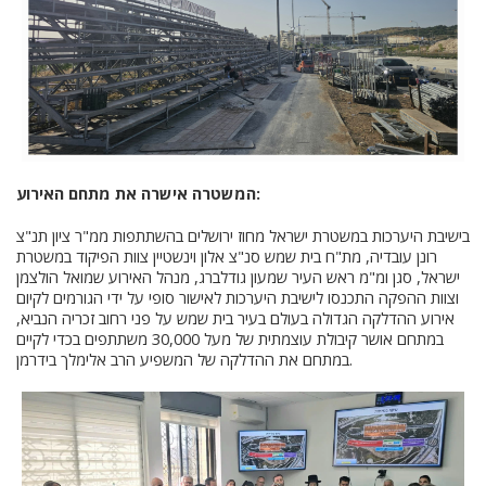
המשטרה אישרה את מתחם האירוע:
בישיבת היערכות במשטרת ישראל מחוז ירושלים בהשתתפות ממ"ר ציון תנ"צ
רונן עובדיה, מת"ח בית שמש סנ"צ אלון וינשטיין צוות הפיקוד במשטרת
ישראל, סגן ומ"מ ראש העיר שמעון גודלברג, מנהל האירוע שמואל הולצמן
וצוות ההפקה התכנסו לישיבת היערכות לאישור סופי על ידי הגורמים לקיום
אירוע ההדלקה הגדולה בעולם בעיר בית שמש על פני רחוב זכריה הנביא,
במתחם אושר קיבולת עוצמתית של מעל 30,000 משתתפים בכדי לקיים
במתחם את ההדלקה של המשפיע הרב אלימלך בידרמן.