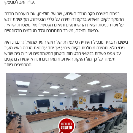
עו"ד זאב לכוביצקי.
בפתח הישיבה סקר מנהל האירוע, שמואל הולצמן, את היערכות חברת
ההפקה לקיום האירוע בהקפדה יתירה על כללי הבטיחות, תוך שימת דגש
על ויסות כניסת ויציאת המשתתפים ותיאום מקסימלי מול משטרת ישראל,
כבאות והצלה, משרד התחבורה וכלל הגורמים הרלוונטיים.
בישיבה הבהיר מנכ"ל העירייה כי עמדתו של ראש העיר שמואל גרינברג היא
גיבוי מלא ותמיכה מוחלטת בקיום אירוע אך יחד עם זאת הנחה ראש העיר
על אפס פשרות בנושאי הבטיחות וביטחון המשתתפים ועיריית בית שמש
תעמוד על כך מול הפקת האירוע והמארגנים ותוודא עמידה בתקנים
המחמירים ביותר.