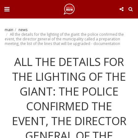
. . .
main
news
All the details for the lighting of the giant: the police confirmed the
event, the director general of the municipality called a preparation
meeting, the list of the lines that will be upgraded - documentation
ALL THE DETAILS FOR
THE LIGHTING OF THE
GIANT: THE POLICE
CONFIRMED THE
EVENT, THE DIRECTOR
GENERAL OF THE