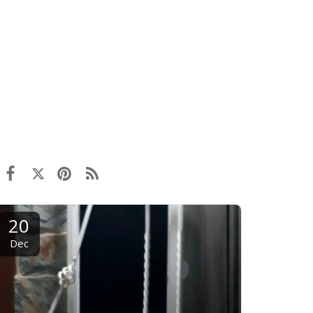
20
Dec