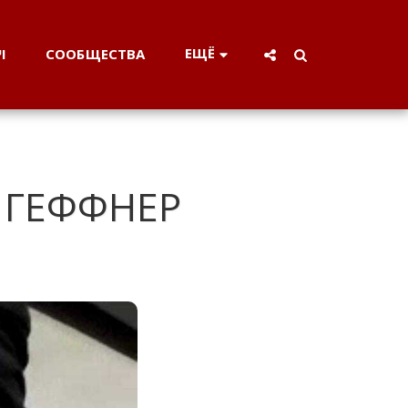
ЕЩЁ
СООБЩЕСТВА
וי
 ГЕФФНЕР