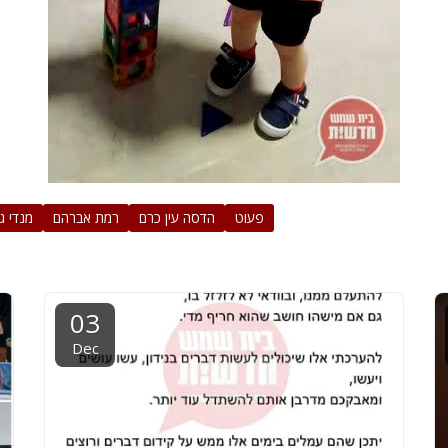
פעוט
הדסה עין כרם
רמת אברהם
מנדי ג
03
Dec