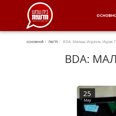
. . .
ОСНОВН
BDA: Малыш Исраэль Ицхак 
חדשות
основной
BDA: МА
25
May