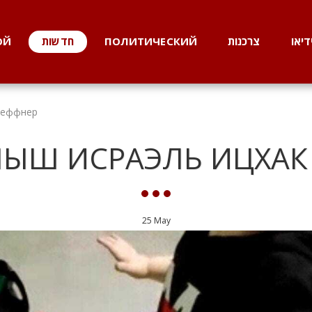
דיאו
צרכנות
ПОЛИТИЧЕСКИЙ
חדשות
ОЙ
Геффнер
ЛЫШ ИСРАЭЛЬ ИЦХАК
25
May