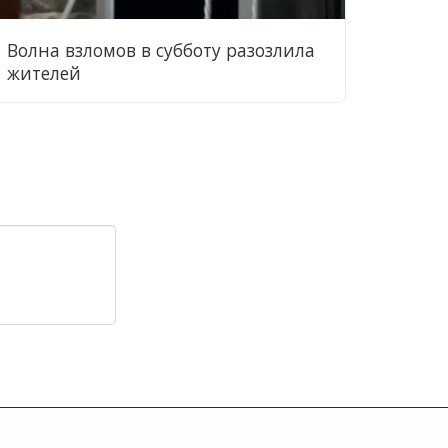
Волна взломов в субботу разозлила
жителей