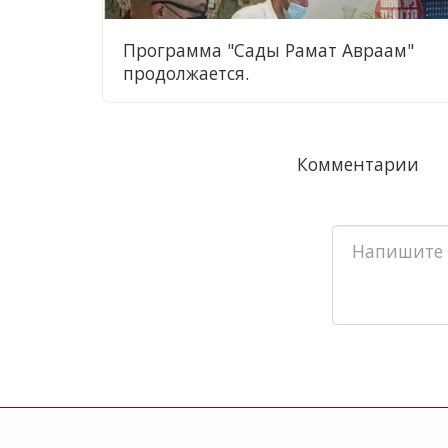
Программа "Сады Рамат Авраам"
продолжается.
Комментарии