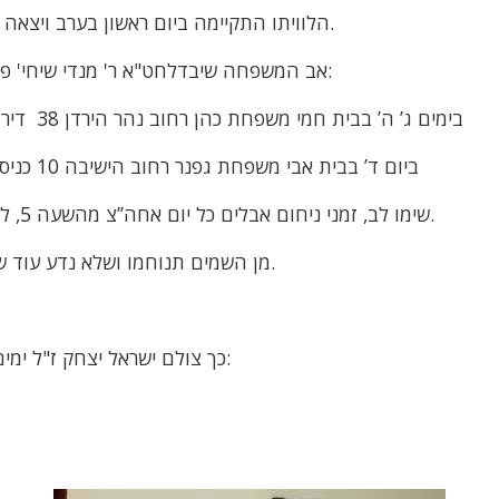
הלוויתו התקיימה ביום ראשון בערב ויצאה מבית ההלוויות שמגר.
אב המשפחה שיבדלחט"א ר' מנדי שיחי' פרסם את זמני השבעה:
בימים ג’ ה’ בבית חמי משפחת כהן רחוב נהר הירדן 38 דירה 5 רמה ב’ בית שמש
ביום ד’ בבית אבי משפחת גפנר רחוב הישיבה 10 כניסה א’ קומה א’ ירושלים
שימו לב, זמני ניחום אבלים כל יום אחה’’צ מהשעה 5, לפנה’’צ אין קבלת קהל.
מן השמים תנוחמו ושלא נדע עוד שוד ושבר בגבולנו אמן.
כך צולם ישראל יצחק ז"ל ימים ספורים לפני פטירתו: