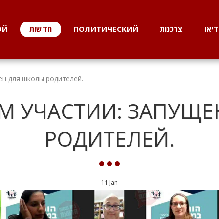
דיאו
צרכנות
ПОЛИТИЧЕСКИЙ
חדשות
ОЙ
ен для школы родителей.
М УЧАСТИИ: ЗАПУЩЕ
РОДИТЕЛЕЙ.
11
Jan