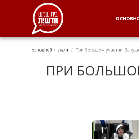
. . .
ОСНОВН
При большом участии: Запущ
חדשות
основной
ПРИ БОЛЬШО
11
Jan