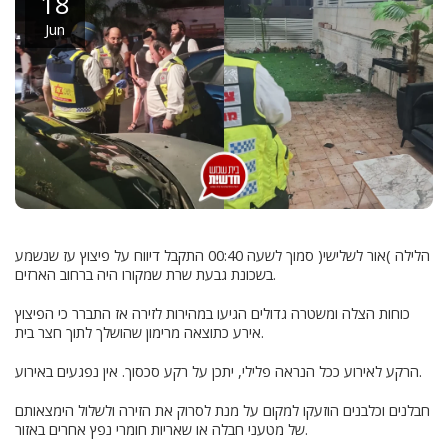
18
Jun
הלילה )אור לשלישי( סמוך לשעה 00:40 התקבל דיווח על פיצוץ עז שנשמע
בשכונת גבעת שרת שמקורו היה ברחוב הארזים.
כוחות הצלה ומשטרה גדולים הגיעו במהירות לזירה אז התברר כי הפיצוץ
אירע כתוצאה מרימון שהושלך לתוך חצר בית.
הרקע לאירוע ככל הנראה פלילי, יתכן על רקע סכסוך. אין נפגעים באירוע.
חבלנים וכלבנים הוזעקו למקום על מנת לסרוק את הזירה ולשלול הימצאותם
של מטעני חבלה או שאריות חומרי נפץ אחרים באזור.