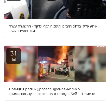
אירוע פלילי ברחוב רמב"ם: תושב הותקף ונדקר - המשטרה עצרה
חשוד ומעצרו הוארך
31
Jul
Полиция расшифровала драматическую
криминальную потасовку в городе Бейт-Шемеш:
инциденты с применением насилия, поджоги и
поножовщины — задержаны 13 подозреваемых