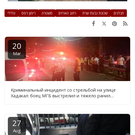
חבלנים
שכונת גבעת שרת
רחוב הארזים
משטרה
רימון רסס
פלילי
20
Mar
Криминальный инцидент со стрельбой на улице
Хадакал: боец ​​МГБ выстрелил и тяжело ранил
подозреваемого, преследовавшего с топором
мужчину на улице
27
Aug