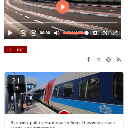
רכבת
ביג
21
Feb
В связи с работами: вокзал в Бейт-Шемеше закрыт
с утра до воскресенья.