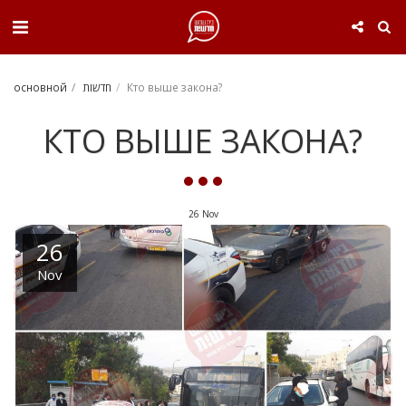
. . .
Кто выше закона?
חדשות
основной
КТО ВЫШЕ ЗАКОНА?
26
Nov
26
Nov