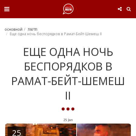
. . .
חדשות
основной
Еще одна ночь беспорядков в Рамат-Бейт-Шемеш II
ЕЩЕ ОДНА НОЧЬ
БЕСПОРЯДКОВ В
РАМАТ-БЕЙТ-ШЕМЕШ
II
25
Jan
25