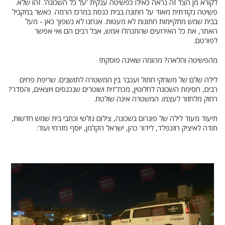
לקורא מן הצד זה נראה כאילו כפשיטה ענקית 'על כל השכונה'. זהו שלא.
פשיטה נקודתית מאוד על חתונה בבית כנסת במרכז הרמה. כאשר במקביל
בבית שמש מתקיימות חתונות לא מעטות. אנחנו לא נשפוך כאן - מעל
האתר, את כל האירועים שהתנהלו אמש, אבל רבים הם ואי אפשר
לפורטם.
מהפשיטה והלאה? מהומה שאינה פוסקת!
לילה שלם של משחקי חתול ועכבר בין המשטרה לתושבים. שריפת פחים
רבים, חסימת השכונה לחלוטין, מכת"זית ושוטרים שנכנסים ויוצאים, והסדר?
רחוק מלחזור לעצמו. המשטרה אינה שולטת.
תיעוד מעוד לילה של פוגרום בשכונה, צילום גולשי וכתבי בית שמש חדשות,
תודה לאיציק רוזנפלד, לידור כהן, ישראל הקלמן, יוסף מזרחי ועוד: