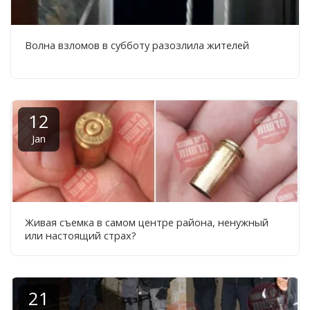
Волна взломов в субботу разозлила жителей
12
Jan
Живая съемка в самом центре района, ненужный
или настоящий страх?
21