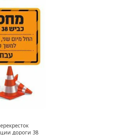
перекресток
ации дороги 38