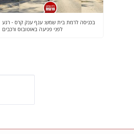
בכניסה לרמת בית שמש: ענף ענק קרס - רגע
לפני פגיעה באוטובוס ורכבים