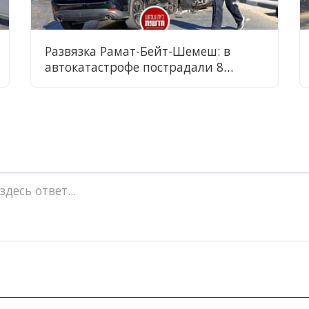
Развязка Рамат-Бейт-Шемеш: в
автокатастрофе пострадали 8
человек, в том числе 6-летняя
девочка в состоянии средней
тяжести