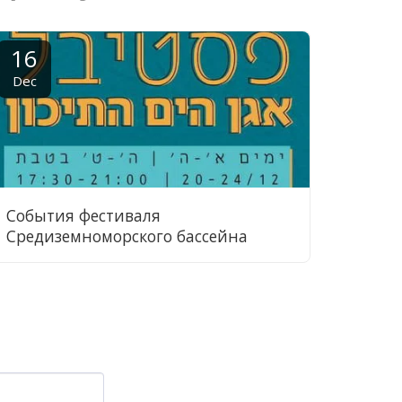
16
Dec
События фестиваля
Средиземноморского бассейна