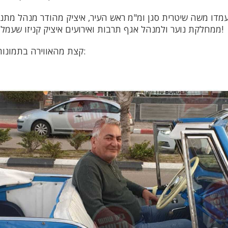
עמדו משה שיטרית סגן ומ"מ ראש העיר, איציק מהודר מנהל מתנ"
ממחלקת נוער ולמנהל אגף תרבות ואירועים איציק קניזו שעמל רבות למען התושבים!
קצת מהאווירה בתמונות ובסרטונים שלפניכם: