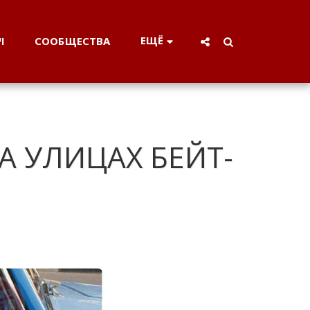
ЕЩЁ
СООБЩЕСТВА
וי
 УЛИЦАХ БЕЙТ-