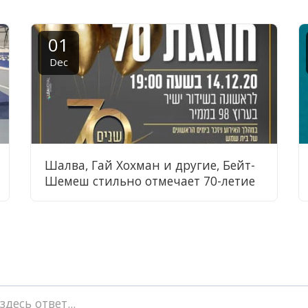
01
Dec
Шалва, Гай Хохман и другие, Бейт-
Шемеш стильно отмечает 70-летие