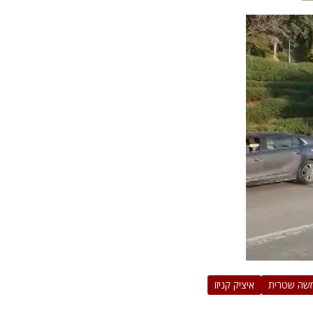
שה שטרית
איציק קניזו