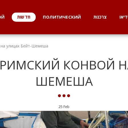
דיאו
צרכנות
ПОЛИТИЧЕСКИЙ
חדשות
ОЙ
 на улицах Бейт-Шемеша
РИМСКИЙ КОНВОЙ НА
ШЕМЕША
25
Feb