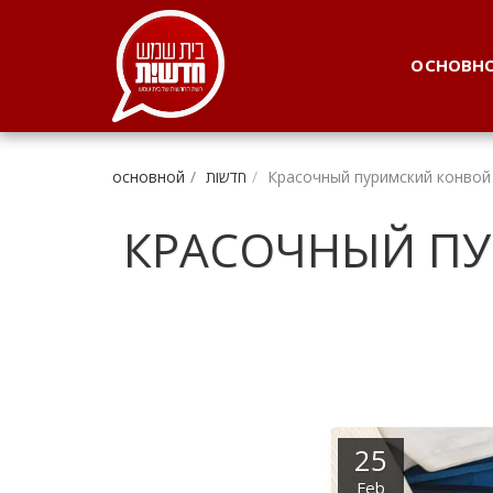
. . .
ОСНОВН
Красочный пуримский конвой
חדשות
основной
КРАСОЧНЫЙ ПУ
25
Feb