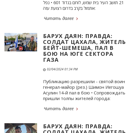
21 תושב העיר בית שמש, לוחם בגדוד 601 • נפל
אתמול בקרב בדרום רצועת עזה:
Читать далее
БАРУХ ДАЯН: ПРАВДА:
СОЛДАТ ЦАХАЛА, ЖИТЕЛЬ
БЕЙТ-ШЕМЕША, ПАЛ В
БОЮ НА ЮГЕ СЕКТОРА
ГАЗА
02/04/2024 01:34 PM
Публикацию разрешили - святой воин
генерал-майор (рез.) Шимон Иегошуа
Асулин 14-й пал в бою • Сопровождать
пришли толпы жителей города:
Читать далее
БАРУХ ДАЯН: ПРАВДА:
СОЛДАТ ЦАХАЛА, ЖИТЕЛЬ