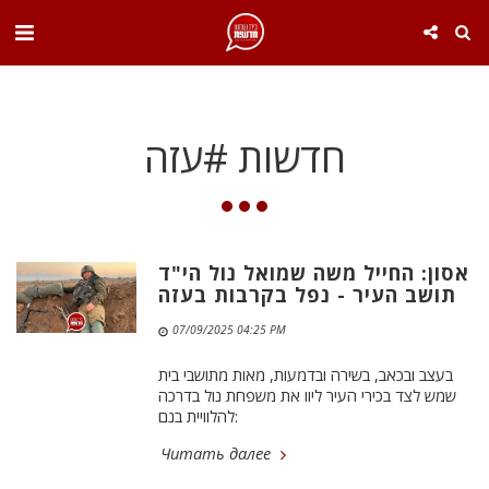
. . .
חדשות #עזה
אסון: החייל משה שמואל נול הי"ד
תושב העיר - נפל בקרבות בעזה
07/09/2025 04:25 PM
בעצב ובכאב, בשירה ובדמעות, מאות מתושבי בית
שמש לצד בכירי העיר ליוו את משפחת נול בדרכה
להלוויית בנם:
Читать далее