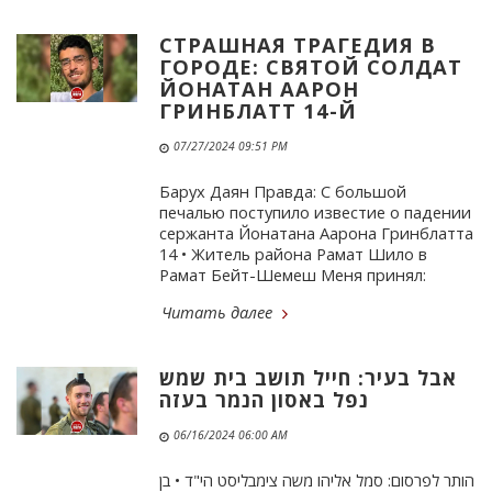
СТРАШНАЯ ТРАГЕДИЯ В
ГОРОДЕ: СВЯТОЙ СОЛДАТ
ЙОНАТАН ААРОН
ГРИНБЛАТТ 14-Й
07/27/2024 09:51 PM
Барух Даян Правда: С большой
печалью поступило известие о падении
сержанта Йонатана Аарона Гринблатта
14 • Житель района Рамат Шило в
Рамат Бейт-Шемеш Меня принял:
Читать далее
אבל בעיר: חייל תושב בית שמש
נפל באסון הנמר בעזה
06/16/2024 06:00 AM
הותר לפרסום: סמל אליהו משה צימבליסט הי"ד • בן