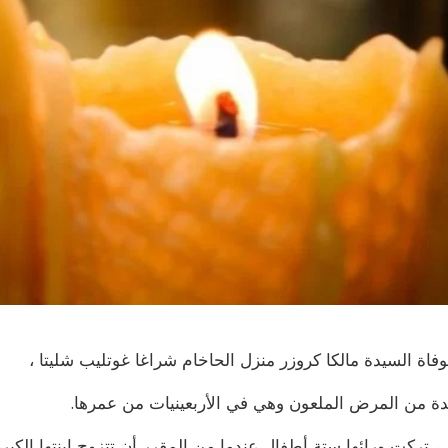
 بوفاة السيدة مالكا كروزر منزل الحاخام شراغا غوتليب شليتا ،
دة من المرض الملعون وهي في الأربعينيات من عمرها.
ركت ورائها ستة أطفال عندما من المقرر أن تتزوج ابنتها الكبرى