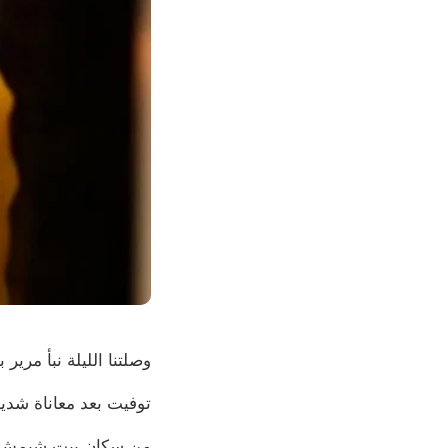
وصلتنا الليلة نبأ مرير
توفيت بعد معاناة شدي
من سكان بيت شيمش ، ت