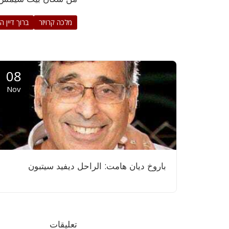
מלכה קרויזר
ברוך דיין 
08
Nov
باروخ ديان هامت: الراحل ديفيد سيتبون
تعليقات