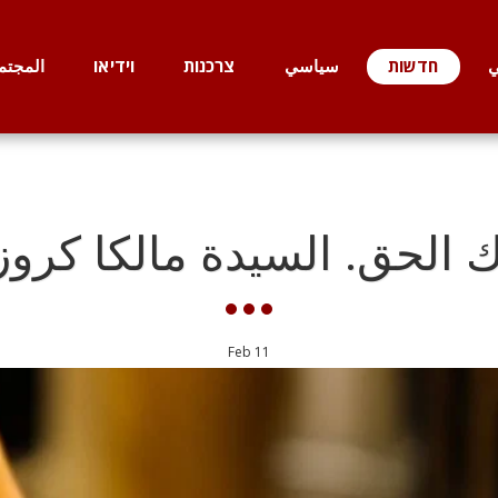
ي
חדשות
سياسي
צרכנות
וידיאו
المجتم
ك الحق. السيدة مالكا كروزر
Feb
11