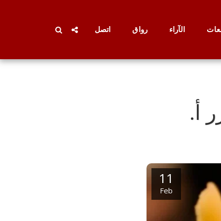
عات
الآراء
رواق
اتصل
 أ.
11
Feb