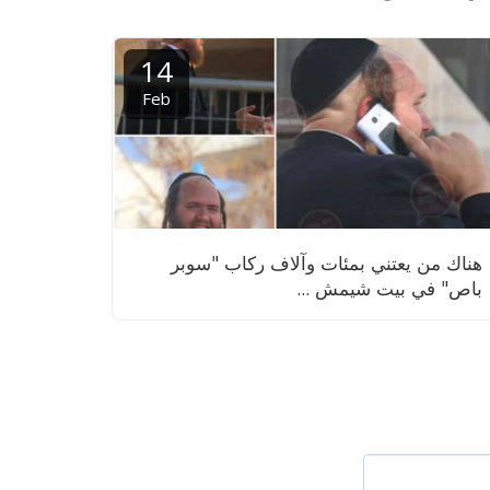
14
Feb
هناك من يعتني بمئات وآلاف ركاب "سوبر
باص" في بيت شيمش ...