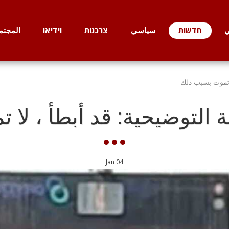
ي
חדשות
سياسي
צרכנות
וידיאו
المجتم
ا تموت بسبب ذلك
التوضيحية: قد أبطأ ، لا
Jan
04