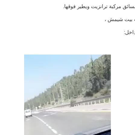
السائق مركبة ترانزيت ويطير فوقها.
 بيت شيمش ،
داخل: