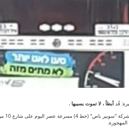
رة: قُد
أبطأ ، لا تموت بسببها
،
شوهدت حافلة 
المهجورة.