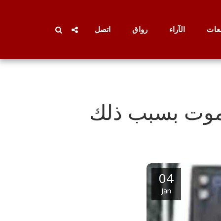
عات
الآراء
رواق
اتصل
 تموت بسبب ذلك
04
Jan