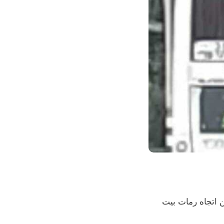
تابعة لشركة "سوبير باص" (خط 4) مسرعة عصر اليوم على شارع 10 من اتجاه رمات بيت