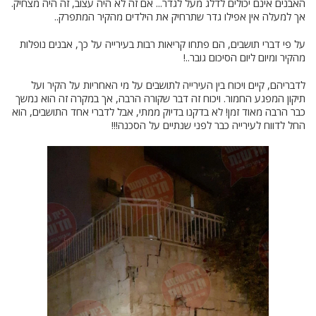
האבנים אינם יכולים לדלג מעל לגדר... אם זה לא היה עצוב, זה היה מצחיק.
אך למעלה אין אפילו גדר שתרחיק את הילדים מהקיר המתפרק..
על פי דברי תושבים, הם פתחו קריאות רבות בעירייה על כך, אבנים נופלות
מהקיר ומיום ליום הסיכום גובר..!
לדבריהם, קיים ויכוח בין העירייה לתושבים על מי האחריות על הקיר ועל
תיקון המפגע החמור. ויכוח זה דבר שקורה הרבה, אך במקרה זה הוא נמשך
כבר הרבה מאוד זמן! לא בדקנו בדיוק ממתי, אבל לדברי אחד התושבים, הוא
החל לדווח לעירייה כבר לפני שנתיים על הסכנה!!!