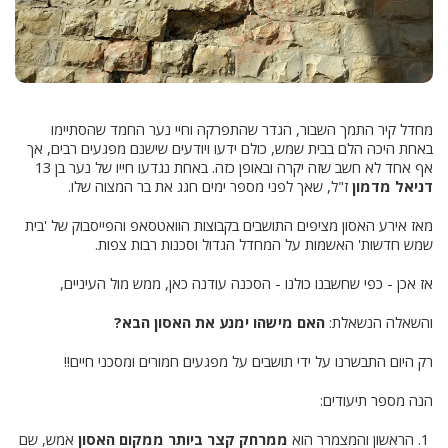
מחדל קיר התמך השבור, הגדר שהתפרקה וחיי נער החמד שהסתיימו
באחת היכה הלם בבית שמש, כולם ידעו ויודעים שישנם מפגעים רבים, אך
אף אחד לא חשב שזה יקרה ובאופן כזה. באחת נגדעו חייו של נער בן 13
דניאל מדמון
ז"ל, שאך לפני מספר ימים חגג את בר המצוה שלו.
מאז אירע האסון מציפים התושבים בקבוצות הוואטסאפ והפייסבוק של 'בית
שמש חדשות' האשמות על המחדל הגדול וסכנות רבות צפות.
אז אכן - כפי שחשבנו כולנו - הסכנה עודנה כאן, ממש מול העיניים,
והשאלה הנשאלת:
האם מישהו ימנע את האסון הבא?
רק היום התבשרנו על ידי תושבים על מפגעים חמורים ומסכני חיים!!
הנה מספר תיעודים:
1. הראשון והמצמרר הוא
ממרחק קצר ביותר ממקום האסון
אמש, שם