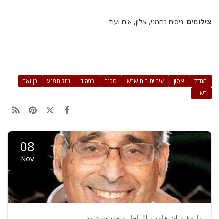
צילומים
: ניסים נחמני, אלון, א.ח ועוד.
מחדל
אסון
עיריית בית שמש
סכנה
רמה ד
נחל תמנע
בן זאב
רש"י
08
Nov
باروخ ديان هامت: الراحل ديفيد سيتبون