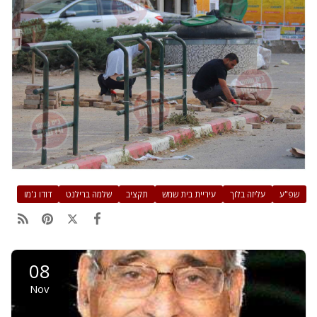
שפ"ע
עליזה בלוך
עיריית בית שמש
תקציב
שלמה ברילנט
דודו ג'מו
08
Nov