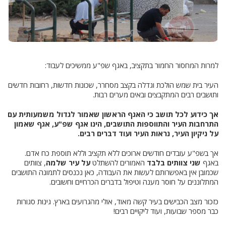
למרות המחסור החמור בתקציב, באגף שפ"ע ממשיכים לעבוד:
העיר בית שמש הולכת וגדלה בקצב מסחרר, שכונות חדשות, רחובות חדשים
ותושבים רבים המתקבצים ובאים מערים רבות.
אך כידוע לכל תושב כי האגף הראשון שאמור לגדול משמעותית עם
התרחבות העיר והתווספות התושבים, הינו אגף שפ"ע, אגף שאמון
על ניקיון העיר, נראות העיר ועוד דברים רבים.
אך בשפ"ע עובדים חודשים ארוכים ללא תקציב וללא תוספת כח אדם.
באגף
שני צוותים בלבד
האמורים להשתלט
על עיר שלמה
, צוותים
שכמובן אין באפשרותם לעשות את העבודה, כאן נכנסים לתמונה התושבים
המתלוננים על חוסר מענה וטיפול בדברים הכרחיים וחשובים.
כזכור מצב הכבישים בעיר קשה מאוד, אולי מהגרועים בארץ. גינות סגורות
כבר מספר שבועות, ועוד ליקויים רבים!