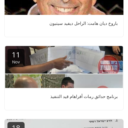
باروخ ديان هامت: الراحل ديفيد سيتبون
11
Nov
برنامج حدائق رمات أفراهام قيد التنفيذ
18