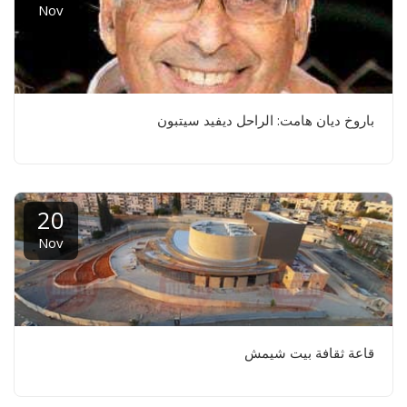
Nov
باروخ ديان هامت: الراحل ديفيد سيتبون
20
Nov
قاعة ثقافة بيت شيمش