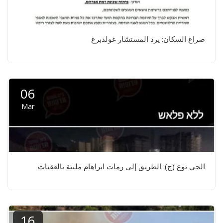
صراع السكان: يرد المستشار غولدبرغ
06
Mar
الحي نوع (ج): الطريق إلى رمات ابراهام مليئة بالعقبات
16