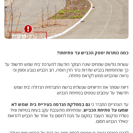
כמה כותרות יספק הכביש עד פתיחתו?
עשרות גולשים שמחים שיגרו הבוקר הודעות למערכת 'בית שמש חדשות' על
כך שהחסימות בכביש שדרות נהר הדן הוסרו, רוב הכביש נצבע וסומן וכי
נראה שהכביש ממש לקראת פתיחה.
דיווח שסתר את הדיווחים שנשלחו ברשת החברתית הגדולה 'בית שמש
חדשות' על עיכובים נוספים בפתיחת הכביש.
עד הצהריים התברר כי
גם במחלקת הנדסה בעיריית בית שמש לא
שמעו על פתיחת הכביש
, שפתיחתו מתעכבת עקב בעיות בטיחות ומיד
נשלח טרקטור העובד במקום על מנת לחסום צד אחד של הכביש להראות
'כאילו' הכביש חסום.
לדברי בכירים נראה כי אפשרי לכתוב ספר עב כרס על הכביש מאז שעלה