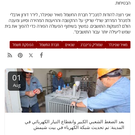
הבטיחות.
אני רוצה להודות למנכ"ל חברת החשמל מאיר שפיגלר, ליו"ר דורון ארבלי
ולמנהל המרחב שרלי שריקי על ההקשבה וההיענות המהירה וסיוע ומענה
הולם למצוקות התושבים. נמשיך בשיתוף הפעולה הפורה כדי להפוך את בית
שמש ליעילה יותר עבור התושבים".
מאיר שפיגלר
שמוליק גרינברג
שנאים
חברת החשמל
הפסקת חשמל
01
Aug
بعد الضغط الشعبي الكبير وانقطاع التيار الكهربائي في
المدينة: تم تحديث شبكة الكهرباء في بيت شيمش