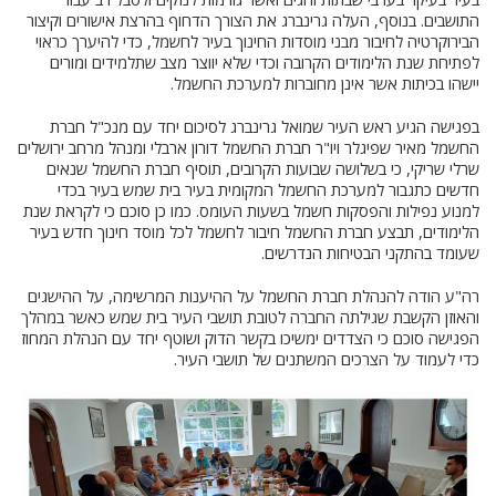
התושבים. בנוסף, העלה גרינברג את הצורך הדחוף בהרצת אישורים וקיצור
הבירוקרטיה לחיבור מבני מוסדות החינוך בעיר לחשמל, כדי להיערך כראוי
לפתיחת שנת הלימודים הקרובה וכדי שלא יווצר מצב שתלמידים ומורים
יישהו בכיתות אשר אינן מחוברות למערכת החשמל.
בפגישה הגיע ראש העיר שמואל גרינברג לסיכום יחד עם מנכ"ל חברת
החשמל מאיר שפיגלר ויו"ר חברת החשמל דורון ארבלי ומנהל מרחב ירושלים
שרלי שריקי, כי בשלושה שבועות הקרובים, תוסיף חברת החשמל שנאים
חדשים כתגבור למערכת החשמל המקומית בעיר בית שמש בעיר בכדי
למנוע נפילות והפסקות חשמל בשעות העומס. כמו כן סוכם כי לקראת שנת
הלימודים, תבצע חברת החשמל חיבור לחשמל לכל מוסד חינוך חדש בעיר
שעומד בהתקני הבטיחות הנדרשים.
רה"ע הודה להנהלת חברת החשמל על ההיענות המרשימה, על ההישגים
והאוזן הקשבת שגילתה החברה לטובת תושבי העיר בית שמש כאשר במהלך
הפגישה סוכם כי הצדדים ימשיכו בקשר הדוק ושוטף יחד עם הנהלת המחוז
כדי לעמוד על הצרכים המשתנים של תושבי העיר.