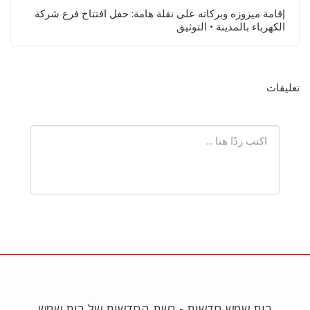
إقامة ميزوزه وبركاته على نقلة هامة: حفل افتتاح فرع شركة
الكهرباء بالمدينة • التوثيق
تعليقات
בית שמש חדשות - רשת החדשות של בית שמש