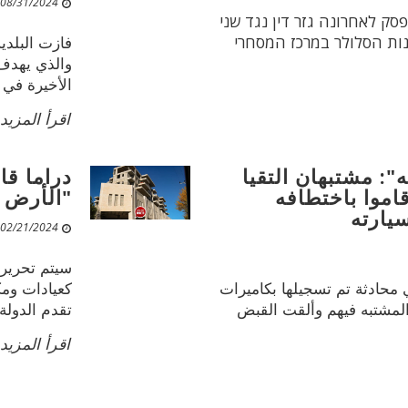
08/31/2024 11:13 PM
ק לאחרונה גזר דין נגד שני
ת הסלולר במרכז המסחרי
فازت البلدي
الأخيرة في 
اقرأ المزيد
": مشتبهان التقيا
دراما ق
اموا باختطافه
"الأرض 
يارته
02/21/2024 03:34 PM
 محادثة تم تسجيلها بكاميرات
كعيادات ومك
لمشتبه فيهم وألقت القبض
تقدم الدولة ا
اقرأ المزيد