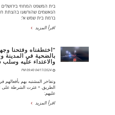
בית המשפט המחוזי בירושלים פס
הנאשמים שהורשעו בהצתת חנו
ברמת בית שמש א':
اقرأ المزيد
"اختطفناه وفتحنا وجهه
بالضحية في المدينة وق
والاعتداء عليه وسلب س
04/17/2024 09:40 PM
وتفاخر المشتبه بهم بأفعالهم في
الطريق. • عثرت الشرطة على ا
عليهم:
اقرأ المزيد