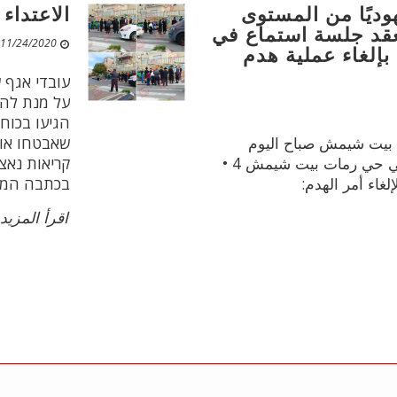
هوديًا من المستوى
الاعتداء
تعقد جلسة استماع في
11/24/2020 07:18 PM
بإلغاء عملية هدم
עובדי אגף 
על מנת להס
הגיעו בכוח
ة بيت شيمش صباح اليوم
שאבטחו אות
مجددا مباني الكنيس اليهودي في حي رمات بيت شيمش 4 •
קריאות נאצה
لغاء أمر الهدم:
בכתבה המל
اقرأ المزيد