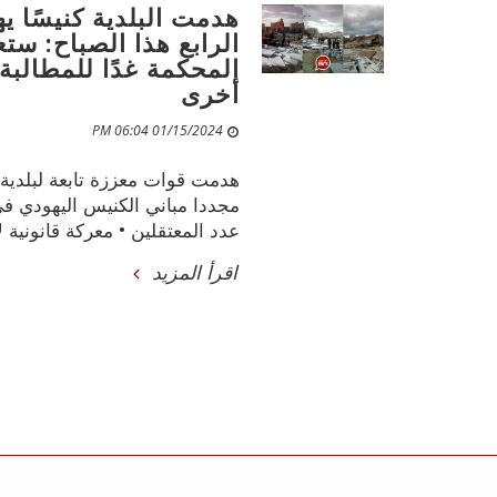
هدمت البلدية كنيسًا ي
الرابع هذا الصباح: س
المحكمة غدًا للمطالبة 
أخرى
01/15/2024 06:04 PM
هدمت قوات معززة تابعة لبلدي
عدد المعتقلين • معركة قانونية لإ
اقرأ المزيد