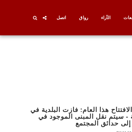
عات
الآراء
رواق
اتصل
افتتاح هذا العام: فازت البلدية في
- سيتم نقل المبنى الموجود في