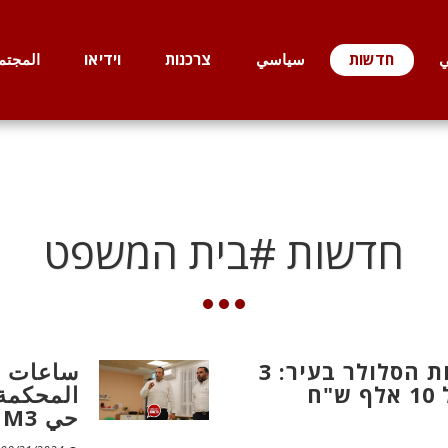
ي
חדשות
سياسي
צרכנות
וידיאו
المجتم
חדשות #בית המשפט
גזר דין נגד מציתי חנות הסלולר בעיר: 3
ساعات ال
ח
المحكمة 
حي M3 إلى حدائق المجتمع