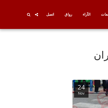
عات
الآراء
رواق
اتصل
ران
24
Nov