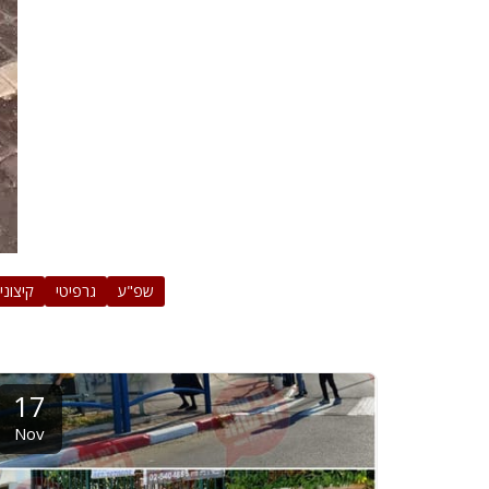
שפ"ע
גרפיטי
קיצוני
17
Nov