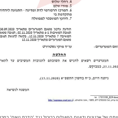
יתם של ארגונים ידועים הפועלים כביכול נגד 'הדרת נשים' במרח