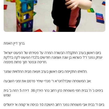
ברוך דיין האמת.
ביום ראשון בערב התקבלה הבשורה המרה על פטירתו של הפעוט ישראל
יצחק גפנר ז"ל כשהוא בן שנה ושמונה חודשים בלבד! הפעוט לקה בדלקת
חריפה ונפטר תוך פחות מיממה.
הלוויתו התקיימה ביום ראשון בערב ויצאה מבית ההלוויות שמגר.
אב המשפחה שיבדלחט"א ר' מנדי שיחי' פרסם את זמני השבעה:
בימים ג’ ה’ בבית חמי משפחת כהן רחוב נהר הירדן 38 דירה 5 רמה ב’ בית
שמש
ביום ד’ בבית אבי משפחת גפנר רחוב הישיבה 10 כניסה א’ קומה א’ ירושלים