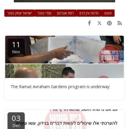
פעוט
הדסה עין כרם
רמת אברהם
מנדי גפנר
ישראל יצחק גפנר
11
Nov
The Ramat Avraham Gardens program is underway
03
Dec