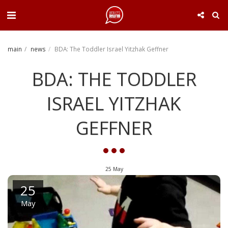
. . .
main
news
BDA: The Toddler Israel Yitzhak Geffner
BDA: THE TODDLER
ISRAEL YITZHAK
GEFFNER
25
May
25
May