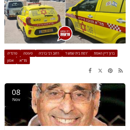
ברוך דיין האמת
רמת בית שמש ד'
רחוב רבי ברכיה
פעוטה
טרגדיה
מד"א
אסון
08
Nov