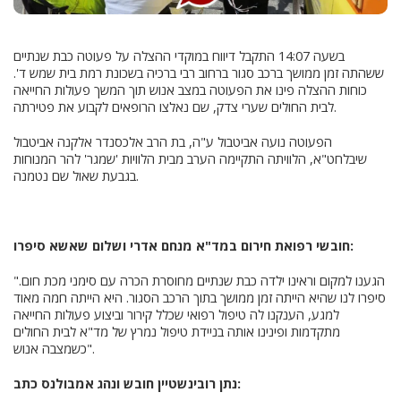
בשעה 14:07 התקבל דיווח במוקדי ההצלה על פעוטה כבת שנתיים
ששהתה זמן ממושך ברכב סגור ברחוב רבי ברכיה בשכונת רמת בית שמש ד'.
כוחות ההצלה פינו את הפעוטה במצב אנוש תוך המשך פעולות החייאה
לבית החולים שערי צדק, שם נאלצו הרופאים לקבוע את פטירתה.
הפעוטה נועה אביטבול ע"ה, בת הרב אלכסנדר אלקנה אביטבול
שיבלחט"א, הלוויתה התקיימה הערב מבית הלוויות 'שמגר' להר המנוחות
בגבעת שאול שם נטמנה.
חובשי רפואת חירום במד"א מנחם אדרי ושלום שאשא סיפרו:
"הגענו למקום וראינו ילדה כבת שנתיים מחוסרת הכרה עם סימני מכת חום.
סיפרו לנו שהיא הייתה זמן ממושך בתוך הרכב הסגור. היא הייתה חמה מאוד
למגע, הענקנו לה טיפול רפואי שכלל קירור וביצוע פעולות החייאה
מתקדמות ופינינו אותה בניידת טיפול נמרץ של מד"א לבית החולים
כשמצבה אנוש".
נתן רובינשטיין חובש ונהג אמבולנס כתב: