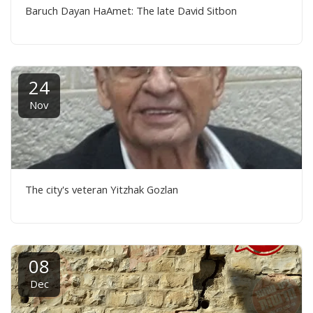
Baruch Dayan HaAmet: The late David Sitbon
24
Nov
The city's veteran Yitzhak Gozlan
08
Dec