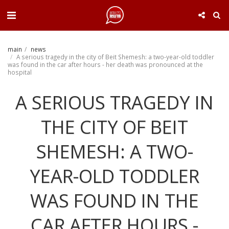
. . .
main
news
A serious tragedy in the city of Beit Shemesh: a two-year-old toddler
was found in the car after hours - her death was pronounced at the
hospital
A SERIOUS TRAGEDY IN
THE CITY OF BEIT
SHEMESH: A TWO-
YEAR-OLD TODDLER
WAS FOUND IN THE
CAR AFTER HOURS -