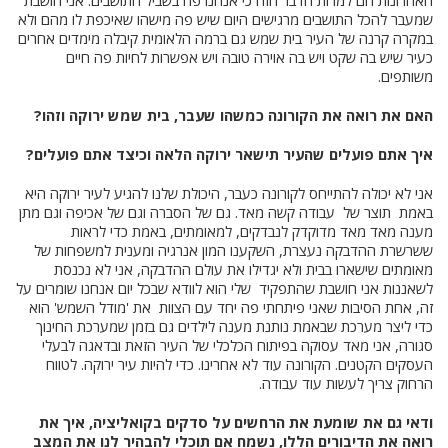
האחרונות הם למרות הדבר הזה כי אנחנו פה בשביל התושבים. אני חושבת
שמעבר להכל התושבים מרגישים היום שיש פה מישהו שאיכפת לו מהם ולא
במקרה קרנה של העיר בית שמש גם ברמה הלאומית קיבלה מימדים אחרים
כעיר שיש בה שקט ויש בה אוירה טובה ויש אפשרות לחיות פה חיים
משותפים.
האם את רואה את הקורונה כמשהו שעבר, בית שמש ירוקה וזהו?
איך אתם פועלים שהעיר תישאר ירוקה הלאה וכיצד אתם פועלים?
אני לא יכולה להתייחס לקורונה כעבר, היכולת שלנו להגיע לעיר ירוקה היא
באמת תוצר של עבודה קשה מאד. גם של הסברה וגם של אכיפה וגם מתן
מענה מאד מאד מדוקדק לנבדקים, למאומתים, באמת כדי לראות
ששרשרת ההדבקה נעצרת, השקענו המון אנרגיה ומענית למשפחות של
מאומתים שישארו בבית ולא יגדילו את עולם ההדבקה, אני לא נכנסת
לשאננות אני חושבת שהתפקיד שלי הוא לוודא שבכל יום אנחנו שומרים על
זה, אחת הסיבות שאני פיתחתי פה יחד עם הצוות את 'מודל השמש' הוא
כדי ליצר מערכת שבאמת נותנת מענה לילדים גם בזמן שמערכת החינוך
סגורה, אני מאד עסוקה בפיתוח הכלכלי של העיר הזאת ובדאגה לבעלי
העסקים הקטנים. הקורונה עוד לא אחרינו. כדי להיות עיר ירוקה. לטווח
הרחוק צריך לעשות עוד עבודה.
ודאי גם את שומעת את הרחשים על סדקים בקואליציה, איך את
רואה את הדיבורים הללו, נשמח אם תוכלי להבהיר לנו את המצב