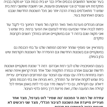
בעיר שכאשר התושבים נכנסים אליה כבר יש בית כנסת וכבר יש מקוה בבניה
מתקדמת ויש שצפי"ם וגני שעשועים ומעונות, אני חושבת שתושבי רמת בית
שמש ד' מתאכלסים בצורה הרבה יותר טוב מכל השכונות החדשות שנבנו
בשנים האחרונות בעיר.
אנחנו מנהלים מערכת מאד מאד הדוקה מול משרד החינוך כדי לקבל עוד
כיתות לבניה אחרי שכמעט גמרתי לצמצם את הפער ברמת בית שמש ג'
ואני מקווה שגם ברמה ד' וגם במשקפיים אנחנו במהלך השנים הקרובות
נתקדם.
(המראיין: אני מוסיף שמחר יפורסם המתווה שלנו על בתי הכנסת גם
במשקפיים וגם בשכונות החדשות וגם ההסדרה של השכונות הקודמות שיש
בהן בעיות).
בעצם המוטיבציה שלנו לגבי רמת אברהם רמה ד' שכונת משקפיים ושכונות
חדשות שבעצם אמרנו נגמרה התקופה שכל אחד מניח קראוון איפה שהוא
רוצה בתחרות גדולה עם עצמו עם הציבור עם המרחבים הציבוריים. עיריית
בית שמש לוקחת אחריות על התהליך, היא מניחה את בתי הכנסת מתוך
דיאלוג עם הקהילות, גם כדי לעשות סדר וגם כדי לתת באופן אמיתי לכל
קהילה את המענה שלה, זאת פריצת דרך ביחס כלפי הציבור.
עתידה של רמה ה' המכונה 'נוה שמיר' לוט בערפל, מצד אחד
העירייה מייעדת את השכונה לציבור הכללי, מצד שני רוכשים לא
מעטים בדיור למשתכן הם חרדים.