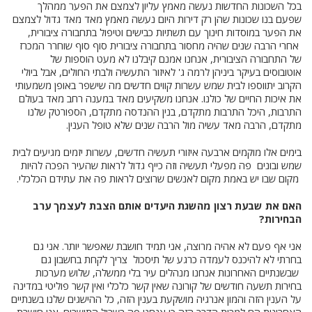
בכל השכונות החדשות נעשה מאמץ עליון לצמצם את הפער ממהלך
שפעם בנו שכונות שהן רק דירות היום נעשה מאמץ מאד מאד גדול לצמצם
את הפער במוסדות חינוך עם תשתיות כבישים וטיפול בתחבורה ציבורית,
אחרי הרבה שנים שהיה מחסור בתחבורה ציבורית סוף סוף שוחרר המכרז
של התחבורה הציבורית, אנחנו אמנם קיבלנו לא מעט הוספות של
אוטובוסים בעיקר ביניהן לרמה ג' לאיזור התעשיה ולבתי החולים, אבל ביולי
הקרוב יתווספו לבית שמש עשרות קווים חדשים מה שישפר באופן משמעותי
את איכות החיים של כולנו. אנחנו משקיעים מאד במענה רחב מאד בעולם
התרבות, היכל התרבות מתקדם, בנין ההנדסה מתקדם, הספורטק שלנו
מתקדם, הרבה מאד עשיה מול הרבה שנים שלא טופל הענין.
בימים אלו מוקמים ארבעה איזורי תעשיה חדשים, עשרות יזמים מגיעים לבית
שמש ובונים פה מפעלי תעשיה וזה כייף גדול לראות שהעיר הפכה להיות
מקום שבו יש באמת מקום לאנשים שרוצים לראות פה את עתידם הכלכלי.
האם את שבעת רצון מהשגת היעדים אותם הצבת לעצמך ערב
הבחירות?
אני אף פעם לא אהיה מרוצה, אני תמיד חושבת שאפשר יותר. אני גם
בחרתי לא להיכנס לעמדה כרגע של תיסכול צריך לקחת בחשבון גם
שבשנתיים האחרונות אנחנו מנהלים עיר בלי ממשלה, שלוש מערכות
בחירות תשעה חודשים של קורונה שאין קשר כלכלי ואין קשר פוליטי במדינה
על הענין הזה והמון אנרגיה מושקעת בענין הזה, כל ההישגים שלנו בשנתיים