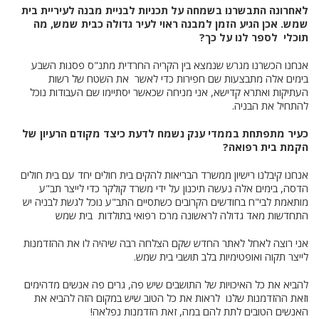
לאחרונה התבשרנו בשמחה על תכניות לבניית מבנה לעיריית בית
שמש. אכן הגיע הזמן למבנה ראוי לעיר גדולה כבית שמש, מה
תוכלי לספר לנו על כך?
אנחנו הכשרנו מגרש שנמצא בין הקריה החרדית מתנ"ס פסגות השבע
בימים אלה מתבצעות שם חפירות כדי לאשר את השטח של רשות
העתיקות ואתרא קדישא, אני מניחה שכאשר יסתיימו שם העבודות נוכל
להתחיל את הבניה.
כעיר מתפתחת בממדי ענק נשמח לדעת כיצד מקודם הרעיון של
הקמת בית רפואה?
אנחנו קיבלנו רישיון ממשרד הבריאות להקים בית חולים יחד עם בית חולים
הדסה, בימים אלה נעשה תיכנון על ידי משרד קולקר כדי לייצר תב"ע
מותאמת לבי"ח בחודשים הקרובים כשתסיים התב"ע נוכל לגשת לבניה יש
התחדשות מאד גדולה לראשונה מרכז רפואי בתולדות בית שמש
אני רוצה לאחל לאתר החדש שקם הצלחה רבה שיהיה לו את ההזדמנות
לייצר תקוה ואופטימיות בלב תושבי בית שמש.
להביא את כל האיכויות של התושבים שיש פה, גרים פה אנשים מדהימים
וזאת ההזדמנות שלנו לראות את כל הטוב שיש במקום הזה להביא את
האנשים הטובים לתת להם במה, זאת הזדמנות נפלאה!