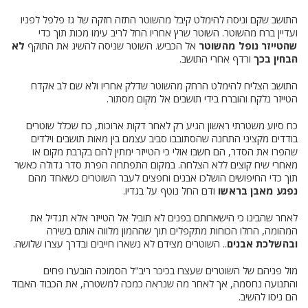
התושב שקם וניסה להימלט קיבל מהשוטר התזה חזקה של גז פלפל לפניו
ועדיין ברח מהשוטר. השוטר שרץ אחריו החל לריב עימו מכות תוך כדי
שהטייזר נופל מהשוטר
אל הכביש. השוטר שניסה להשיג את התוקף
לא
הבחין בכך
ורדף אחרי התושב.
התושב הצליח להימלט הרחק מהשוטר שדלק אחריו ולא שם לב אקדח
הטייזר נלקח והוברח בידי תושבים אל מקום מסתור.
כח סיוע משטרתי ראשון הגיע רק לאחר דקות ארוכות, כח שכלל שוטרים
בודדים מקציני התחנה שהסתובבו סביב עצמם בין מאות תושבים וילדים
שהפרו את הסדר, הם חשבו אולי כי הטייזר ימתין להם בקרבת מקום או
מאחרי שיח קוצים ללא הצלחה. במקום התפתחה הפרת סדר גדולה כאשר
תוך כדי החיפושים הושלכו אבנים וחפצים לעבר השוטרים כשאחד מהם
נפגע מאבן בראשו
ודם החל נוטף על בגדיו.
לאחר שהבינו כי הישארותם בפנים לא תוביל אל הטייזר אלא תגדיל את
המהומה, החלו הכוחות מתקפלים תוך שההמון מלווה אותם בשירה
ובהשלכת אבנים
.. השוטרים מצידם לא נשארו חייבים ובדרך עצרו שלושה.
מול פניהם של השוטרים שעצרו בכיכר ריב"ל הסמוכה הובערו פחים
והתנועה נחסמה, אך לאחר מה שנראה כמכה למשטרה, את הכבוד האבוד
הם ניסו להשיב.