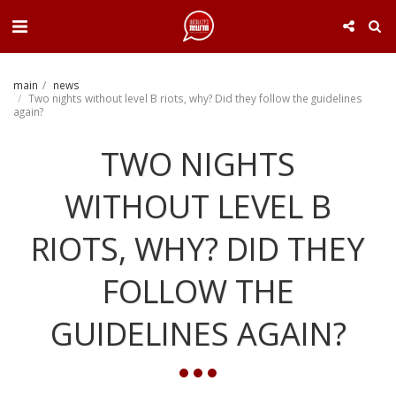
. . .
main
news
Two nights without level B riots, why? Did they follow the guidelines
again?
TWO NIGHTS
WITHOUT LEVEL B
RIOTS, WHY? DID THEY
FOLLOW THE
GUIDELINES AGAIN?