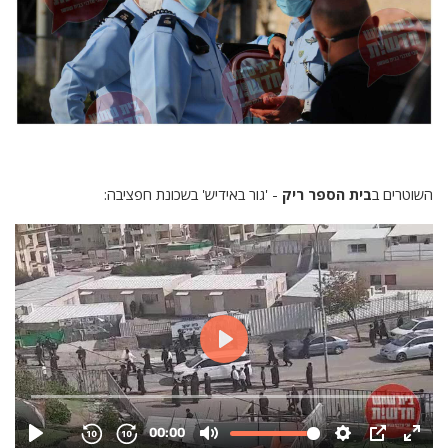
השוטרים ב
בית הספר ריק
- 'גור באידיש' בשכונת חפציבה: