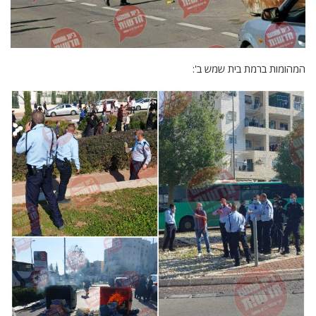
המהומות ברמת בית שמש ב':