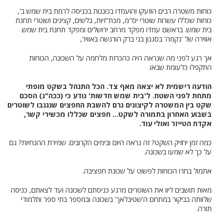
כוחות משטרה רבים הוזעקו והועמדו בכוננות בכניסה לרמת בית שמש ב',
כוחות שכללו עשרות שוטרי יס"מ, מכת"זיות, בלשים, קצינים ושוטרי תחנת
בית שמש. בראשם עמדו מפקד מרחב ירושלים ומפקד תחנת בית שמש.
אווירה של 'נקמה' בסגנון בני ברק הורגשה באוויר,
אך רגע לפני מה שנראה היה כהכרזת מלחמה על השכונה, הכוחות
התקפלו כלעומת שבאו.
הודעה רישמית לא יצאה מאף צד. הכל התנהל בשקט מופתי
מתחת לפני השטח. ל'בית שמש חדשות' נודע כי (ככה"נ) הסכם
שקט בין המשטרה לקיצונים גרם להשבת החפצים שנגנבו לשוטרים
בשבוע האחרון בתמורה לשקט... חפצים שכללו מכשירי קשר,
אקדח הטייזר ואולי עוד.
כמה זמן יחזיק השקט? זה נראה היום ובימים הקרובים. שמירת ההנחיות? גם
על כך לא שמעו בשכונה.
אתמול בחרו הכוחות לפשוט על שכונת חפציבה.
מאות תושבים ליוו את השוטרים מרגע כניסתם לשכונה ועד לצאתם, כניסה
שלוותה בביקור במתחם ה'שטיבלאך' בשכונה ובמספר בתי ספר ותלמודי
תורה.