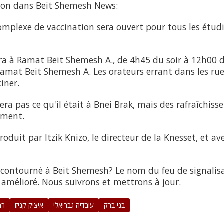
ion dans Beit Shemesh News:
omplexe de vaccination sera ouvert pour tous les étudi
ra à Ramat Beit Shemesh A., de 4h45 du soir à 12h00 du
Ramat Beit Shemesh A. Les orateurs errant dans les rue
ciner.
ra pas ce qu'il était à Bnei Brak, mais des rafraîchis
ement.
duit par Itzik Knizo, le directeur de la Knesset, et ave
l contourné à Beit Shemesh? Le nom du feu de signalisa
amélioré. Nous suivrons et mettrons à jour.
בני ברק
עובדיה גבריאלי
איציק קניזו
רמ