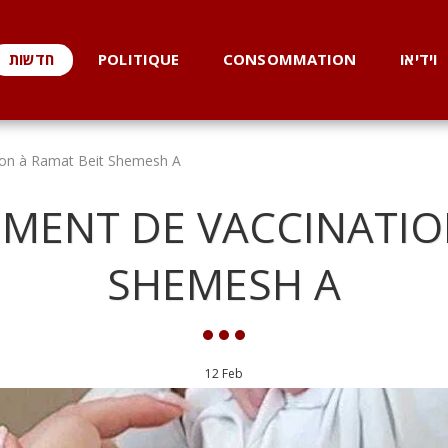
חדשות
POLITIQUE
CONSOMMATION
וידיאו
on à Ramat Beit Shemesh A
MENT DE VACCINATION
SHEMESH A
12
Feb