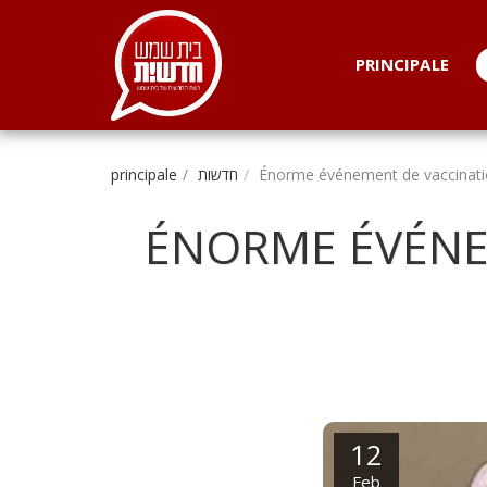
. . .
PRINCIPALE
principale
חדשות
Énorme événement de vaccinati
ÉNORME ÉVÉNE
12
Feb