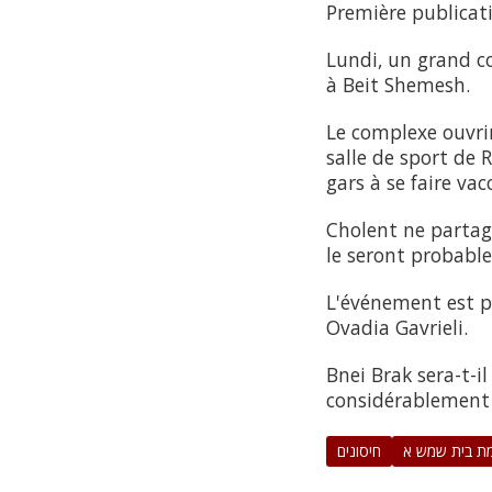
Première publicat
Lundi, un grand c
à Beit Shemesh.
Le complexe ouvri
salle de sport de 
gars à se faire vac
Cholent ne partage
le seront probabl
L'événement est pro
Ovadia Gavrieli.
Bnei Brak sera-t-i
considérablement 
ת בית שמש א
חיסונים