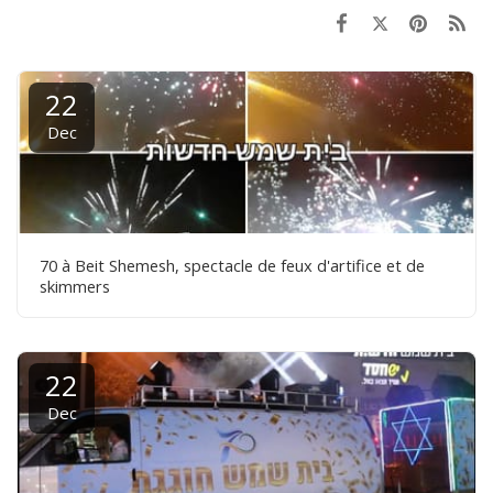
22
Dec
70 à Beit Shemesh, spectacle de feux d'artifice et de
skimmers
22
Dec