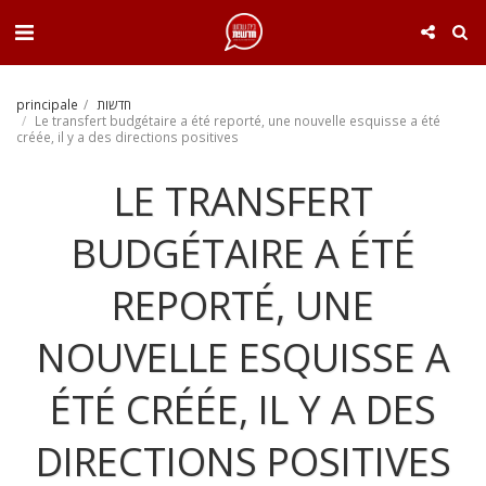
. . .
principale
חדשות
Le transfert budgétaire a été reporté, une nouvelle esquisse a été
créée, il y a des directions positives
LE TRANSFERT
BUDGÉTAIRE A ÉTÉ
REPORTÉ, UNE
NOUVELLE ESQUISSE A
ÉTÉ CRÉÉE, IL Y A DES
DIRECTIONS POSITIVES