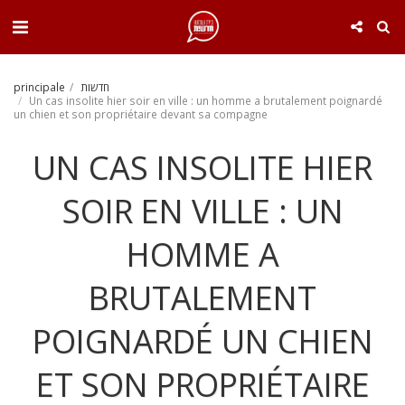
. . .
חדשות
principale
Un cas insolite hier soir en ville : un homme a brutalement poignardé
un chien et son propriétaire devant sa compagne
UN CAS INSOLITE HIER
SOIR EN VILLE : UN
HOMME A
BRUTALEMENT
POIGNARDÉ UN CHIEN
ET SON PROPRIÉTAIRE