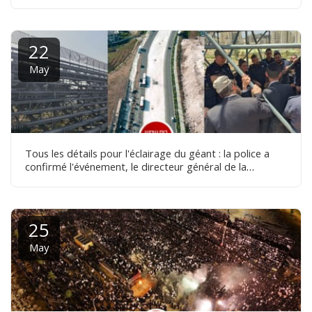
du terminal à côté du niveau D
22
May
Tous les détails pour l'éclairage du géant : la police a
confirmé l'événement, le directeur général de la
municipalité a convoqué une réunion de préparation, la
liste des lignes qui seront modernisées - documentation
25
May