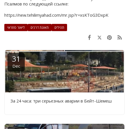
Псалмов по следующей ссылке:
https://new.tehilimyahad.com/mr.jsp?r=xsKToG3DxpK
תהילים
תאונת דרכים
ליאור סחראי
31
Dec
За 24 часа: три серьезных аварии в Бейт-Шемеш