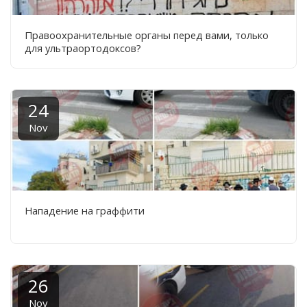
Правоохранительные органы перед вами, только
для ультраортодоксов?
24
Nov
Нападение на граффити
26
Nov