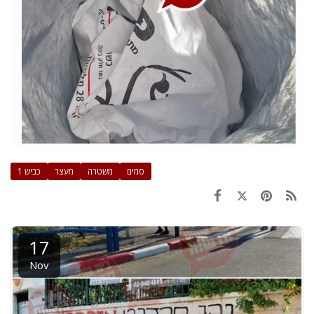
סמים
משטרה
מעצר
כביש 1
17
Nov