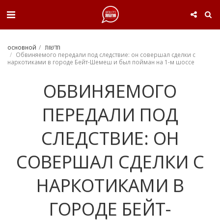
. . .
основной
חדשות
Обвиняемого передали под следствие: он совершал сделки с
наркотиками в городе Бейт-Шемеш и был пойман на 1-м шоссе
ОБВИНЯЕМОГО
ПЕРЕДАЛИ ПОД
СЛЕДСТВИЕ: ОН
СОВЕРШАЛ СДЕЛКИ С
НАРКОТИКАМИ В
ГОРОДЕ БЕЙТ-