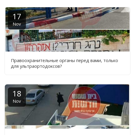
17
Nov
Правоохранительные органы перед вами, только
для ультраортодоксов?
18
Nov