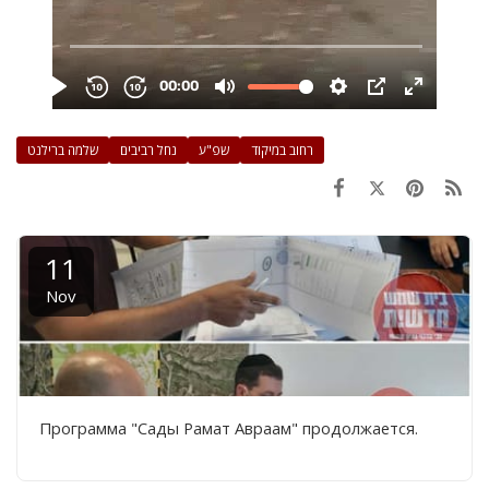
רחוב במיקוד
שפ"ע
נחל רביבים
שלמה ברילנט
11
Nov
Программа "Сады Рамат Авраам" продолжается.