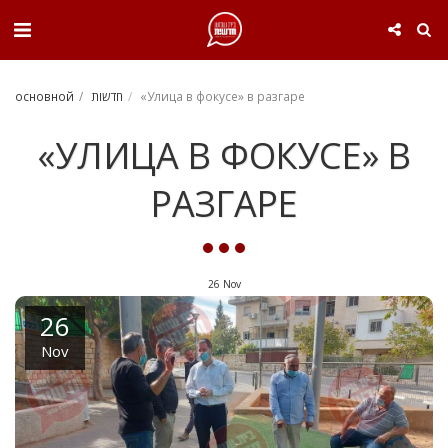
. . .
«Улица в фокусе» в разгаре
חדשות
основной
«УЛИЦА В ФОКУСЕ» В
РАЗГАРЕ
26
Nov
26
Nov