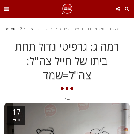
. . .
основной
חדשות
רמה ג: גרפיטי גדול תחת ביתו של חייל צה"ל: צה"ל=שמד
רמה ג: גרפיטי גדול תחת
ביתו של חייל צה"ל:
צה"ל=שמד
17
Feb
17
Feb