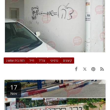
קיצונים
גרפיטי
צה"ל
חייל
רמת בית שמש ג
17
Nov