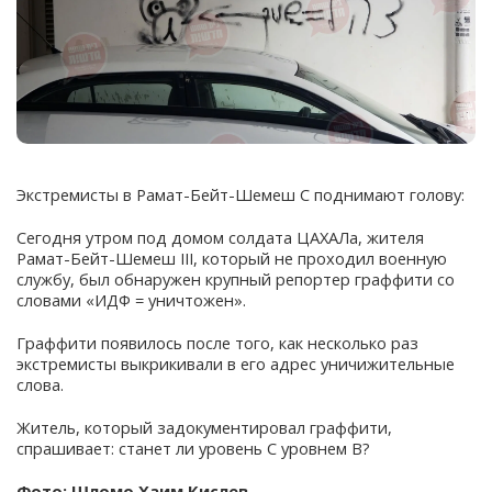
Экстремисты в Рамат-Бейт-Шемеш C поднимают голову:
Сегодня утром под домом солдата ЦАХАЛа, жителя
Рамат-Бейт-Шемеш III, который не проходил военную
службу, был обнаружен крупный репортер граффити со
словами «ИДФ = уничтожен».
Граффити появилось после того, как несколько раз
экстремисты выкрикивали в его адрес уничижительные
слова.
Житель, который задокументировал граффити,
спрашивает: станет ли уровень C уровнем B?
Фото: Шломо Хаим Кислев