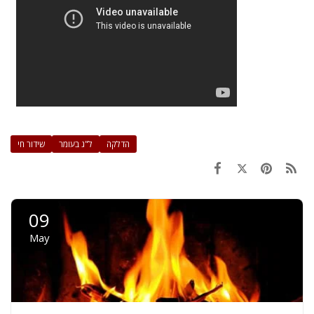
הדלקה
ל"ג בעומר
שידור חי
09
May