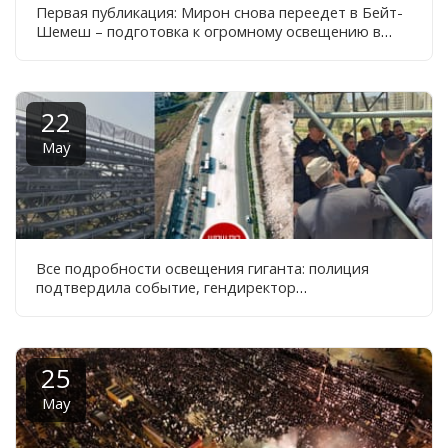
Первая публикация: Мирон снова переедет в Бейт-
Шемеш – подготовка к огромному освещению в
терминале рядом с уровнем D
22
May
Все подробности освещения гиганта: полиция
подтвердила событие, гендиректор
муниципалитета созвал подготовительное
совещание, список линий, которые будут
модернизированы - документация
25
May