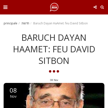
. . .
Baruch Dayan HaAmet: feu David Sitbon
חדשות
principale
BARUCH DAYAN
HAAMET: FEU DAVID
SITBON
08
Nov
08
Nov