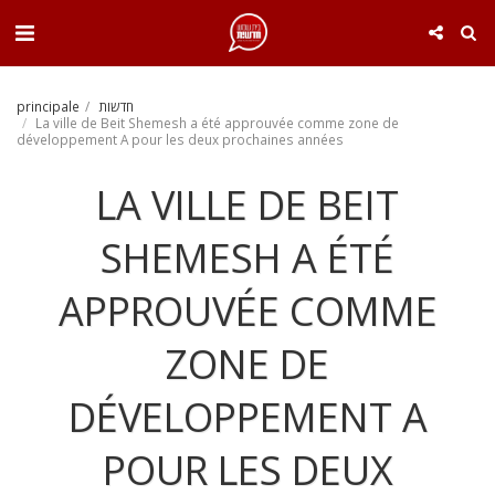
. . .
חדשות
principale
La ville de Beit Shemesh a été approuvée comme zone de
développement A pour les deux prochaines années
LA VILLE DE BEIT
SHEMESH A ÉTÉ
APPROUVÉE COMME
ZONE DE
DÉVELOPPEMENT A
POUR LES DEUX