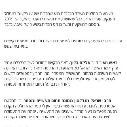
משמעות החלטת משרד הכלכלה היא שחברות שיגישו בקשות במסלול
מענקים עפ"י החוק, ככל שיאושרו, יהיו זכאיות למענק בשיעור של 20%
מסכום ההשקעה ותשלום מס חברות בשיעור של 7.5% בלבד.
עוד יודגש כי המעניקים רלוונטים למפעלים חדשים והרחבת מפעלים קיימים
בעיר בית שמש.
ראש העיר ד"ר עליזה בלוך:
"אני מבקשת להודות לשר הכלכלה עמיר
פרץ ולשר האוצר ישראל כץ. משמעות ההחלטה היא הכרה וגיבוי המדינה
לעשייה העירונית בתחומי התעשייה והמסחר ומתן תמריץ למפעלים חדשים
לקבוע מקומם בעיר ולקיימים להרחיב פעילותם. עיריית בית שמש לוקחת
אחריות גם על תחום המסחר והתעסוקה".
הרב ישראל מנדלסון ממונה תחום תעשייה ומסחר:
"זו החלטה
אסטרטגית לטובת פיתוח התעשייה בעיר. אין לי ספק שההחלטה תקדם
הגעת מפעלים לעיר מהלך שיעצים את התעשייה , יפתח את התעסוקה
ויצמצם את האבטלה. החלטה קריטית אחרי תקופת משבר הקורונה".