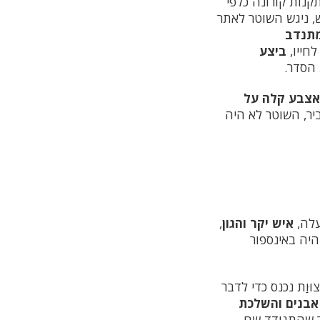
נות קורונה כלפי
, ניגש השוטר לאתר
מתנדב
חייו,
ביצע
הסדר.
אצבע קלה על
ר, השוטר לא היה
עלה,
איש יקר והגון
,
יה באינספור
וַת נכנס כדי לדבר
 אבנים והשלכת
ר שהתגודד שם.