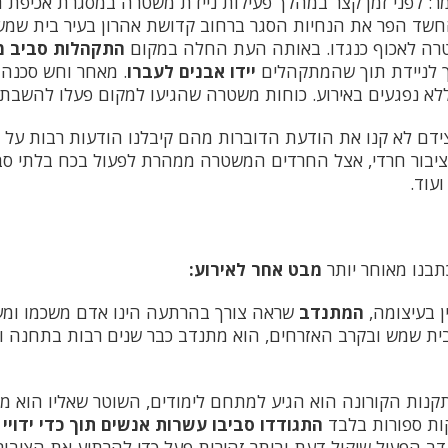
: לפני זמן קצר במהלך פעילות ניידת משטרה במסגרת אכיפת תק
החשד הפר את הנחיות הסגר ברחוב קדושת אהרון בעיר בית שמש
רה לאכוף כנגדו. באותה העת החלה במקום
התקהלות סביב 
 לניידת תוך שהמתקהלים
יידו אבנים לעברו
. מאחר וחש סכנה ל
לא נפגעים באירוע. כוחות משטרה שהגיעו למקום פעלו להשבת 
דם לא קנו את הודעת הדוברות מהם קיבלנו הודעות רבות על
יבור חרדי, אצל החרדים המשטרה ממהרת לפעול בכח בלתי סבי
ועוד.
תבנו מאוחר יותר
מבט אחר לאירוע:
ין בעיצומה,
המתנדב
שראה צורך בהרתעה הינו אדם משכמו ומ
ית שמש ובקרב האזרחים, הוא מתנדב כבר שנים רבות בתחנה וה
נות הקורונה הוא הגיע למתחם לימודים, השוטר שאליו הוא מצוּ
ות ספורות בלבד
התגודדו סביבו עשרות אנשים תוך כדי ידויי
נדב הפעיל שיקול דעת וביתר זהירות פעל כדי להרתיע את הציבו