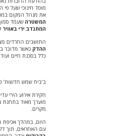
בהודעת הדוברות נאמר
מוסד חינוכי שעל פי 
את מנהל המקום במט
המשטרה
שעמד סמוך
המתנדב ירי באוויר
ל
התושבים החרדים מצי
ההדק
כאשר מדובר בצ
כלל בסכנת חיים ועוד 
ב'בית שמש חדשות' כ
חקירת אירוע הירי עדי
מוערך מאוד בתחנת ב
מקרים.
היום, במהלך אכיפת תק
עם האחראים, תוך דק
בקבוקים
וכדו', המת