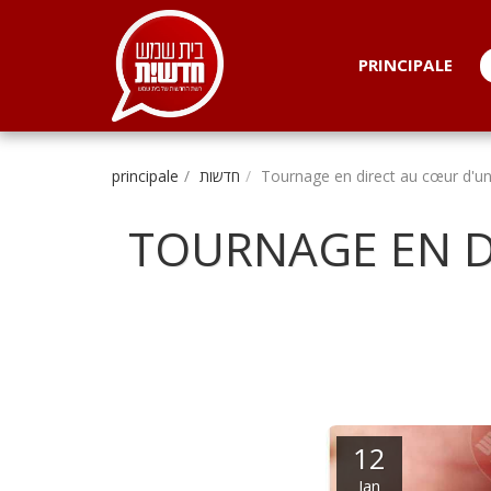
. . .
PRINCIPALE
Tournage en direct au cœur d'un q
חדשות
principale
TOURNAGE EN D
12
Jan