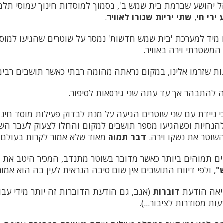
ל יהושע שברמת בית שמש ב', בסמוך למוסדות חינוך עמוסי תלמ
ירי חי
,
שתי יריות שנורו לאוויר
.
ו מיד למערכת 'בית שמש חדשות' נמסר על שוטרים שהגיעו למוסד
המשטרתי וירה באוויר.
ות שזרמו אלינו, במקום נראתה מהומה רבתי כאשר תושבים רבי
להתבהר אך עד עתה שני גירסאות לסיפור.
 ניידת עם שני שוטרים הגיעה על מנת לבדוק פעילות מוסד חינו
הנחיות וכשהגיעו מספר תושבים למקום והחלו לצעוק לעבר הש
שוטר את נשקו וירה.
דבר תמוה
מאוד שלא אמור לקרות בעולם 
ם תמוהים ביותר כאשר מדובר בשוטר מתנדב, המכיר היטב את 
"
, ולפי דיווח התושבים אין שום סיבה הנראית לעין בה הוא אמו
יאה הודעת
דוברות
(אגב, גם הודעת הדוברות זה יותר מידי עב
ת מסודרות לציבור...).