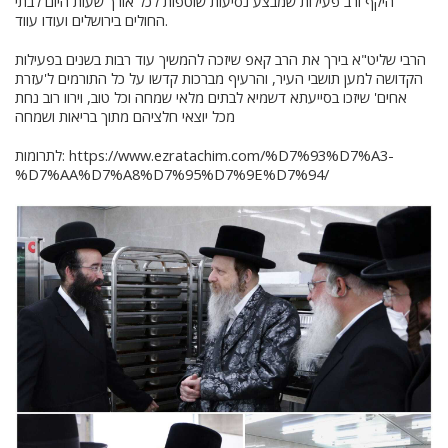
היקף ורב פעילות שמבצע נסיעות שוטפות לכל אורך שעות היום לבתי
החולים בירושלים ועודו עווד.
הרבי שליט"א בירך את הרב קאפ שיזכה להמשיך עוד רבות בשנים בפעילות
הקדושה למען תושבי העיר, והרעיף מברכות קדשו על כל התורמים ל'עזרת
אחים' שיזכו בסייעתא דשמיא לבתים מלאי שמחה וכל טוב, וירוו רוב נחת
מכל יוצאי חלציהם מתוך בריאות ושמחה
https://www.ezratachim.com/%D7%93%D7%A3-
לתרומות:
%D7%AA%D7%A8%D7%95%D7%9E%D7%94/