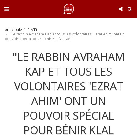
. . .
חדשות
principale
"Le rabbin Avraham Kap et tous les volontaires 'Ezrat Ahim' ont un
pouvoir spécial pour bénir Klal Yisrael"
"LE RABBIN AVRAHAM
KAP ET TOUS LES
VOLONTAIRES 'EZRAT
AHIM' ONT UN
POUVOIR SPÉCIAL
POUR BÉNIR KLAL