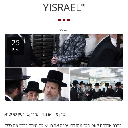
YISRAEL"
25
Feb
25
Feb
כ"ק מרן אדמו"ר מדזיקוב ויזניץ שליט"א:
"להרב אברהם קאפ ולכל מתנדבי 'עזרת אחים' יש כח מיוחד לברך את כלל