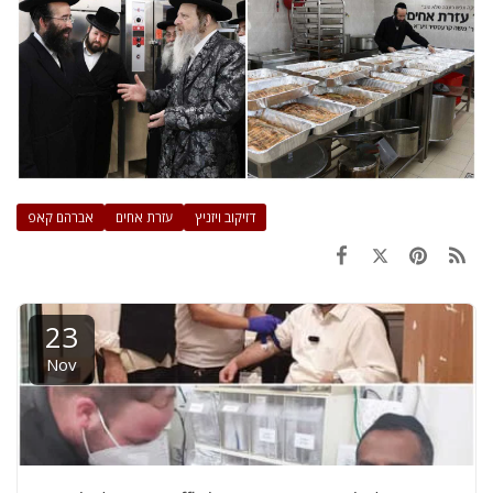
דזיקוב ויזניץ
עזרת אחים
אברהם קאפ
23
Nov