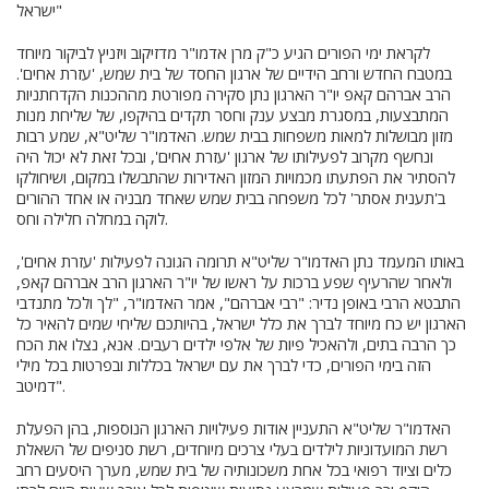
ישראל"
לקראת ימי הפורים הגיע כ"ק מרן אדמו"ר מדזיקוב ויזניץ לביקור מיוחד
במטבח החדש ורחב הידיים של ארגון החסד של בית שמש, 'עזרת אחים'.
הרב אברהם קאפ יו"ר הארגון נתן סקירה מפורטת מההכנות הקדחתניות
המתבצעות, במסגרת מבצע ענק וחסר תקדים בהיקפו, של שליחת מנות
מזון מבושלות למאות משפחות בבית שמש. האדמו"ר שליט"א, שמע רבות
ונחשף מקרוב לפעילותו של ארגון 'עזרת אחים', ובכל זאת לא יכול היה
להסתיר את הפתעתו מכמויות המזון האדירות שהתבשלו במקום, ושיחולקו
ב'תענית אסתר' לכל משפחה בבית שמש שאחד מבניה או אחד ההורים
לוקה במחלה חלילה וחס.
באותו המעמד נתן האדמו"ר שליט"א תרומה הגונה לפעילות 'עזרת אחים',
ולאחר שהרעיף שפע ברכות על ראשו של יו"ר הארגון הרב אברהם קאפ,
התבטא הרבי באופן נדיר: "רבי אברהם", אמר האדמו"ר, "לך ולכל מתנדבי
הארגון יש כח מיוחד לברך את כלל ישראל, בהיותכם שליחי שמים להאיר כל
כך הרבה בתים, ולהאכיל פיות של אלפי ילדים רעבים. אנא, נצלו את הכח
הזה בימי הפורים, כדי לברך את עם ישראל בכללות ובפרטות בכל מילי
דמיטב".
האדמו"ר שליט"א התעניין אודות פעילויות הארגון הנוספות, בהן הפעלת
רשת המועדוניות לילדים בעלי צרכים מיוחדים, רשת סניפים של השאלת
כלים וציוד רפואי בכל אחת משכונותיה של בית שמש, מערך היסעים רחב